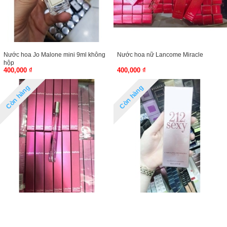
Nước hoa Jo Malone mini 9ml không
Nước hoa nữ Lancome Miracle
hộp
400,000 ₫
400,000 ₫
Còn hàng
Còn hàng
Nước hoa nữ CK Euphoria 10ml
Nước hoa mini nữ 212 sexy chai 10ml
400,000 ₫
400,000 ₫