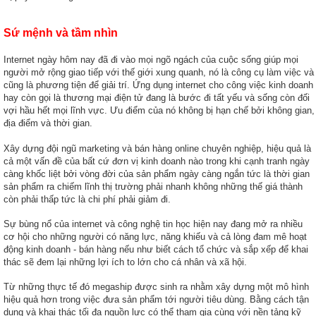
Sứ mệnh và tầm nhìn
Internet ngày hôm nay đã đi vào mọi ngõ ngách của cuộc sống giúp mọi
người mở rộng giao tiếp với thế giới xung quanh, nó là công cụ làm việc và
cũng là phương tiện để giải trí. Ứng dụng internet cho công việc kinh doanh
hay còn gọi là thương mại điện tử đang là bước đi tất yếu và sống còn đối
vợi hầu hết mọi lĩnh vực. Ưu điểm của nó không bị hạn chế bởi không gian,
địa điểm và thời gian.
Xây dựng đội ngũ marketing và bán hàng online chuyên nghiệp, hiệu quả là
cả một vấn đề của bất cứ đơn vị kinh doanh nào trong khi cạnh tranh ngày
càng khốc liệt bởi vòng đời của sản phẩm ngày càng ngắn tức là thời gian
sản phẩm ra chiếm lĩnh thị trường phải nhanh không những thế giá thành
còn phải thấp tức là chi phí phải giảm đi.
Sự bùng nổ của internet và công nghệ tin học hiện nay đang mở ra nhiều
cơ hội cho những người có năng lực, năng khiếu và cả lòng đam mê hoạt
động kinh doanh - bán hàng nếu như biết cách tổ chức và sắp xếp để khai
thác sẽ đem lại những lợi ích to lớn cho cá nhân và xã hội.
Từ những thực tế đó megaship được sinh ra nhằm xây dựng một mô hình
hiệu quả hơn trong việc đưa sản phẩm tới người tiêu dùng. Bằng cách tận
dụng và khai thác tối đa nguồn lực có thể tham gia cùng với nền tảng kỹ