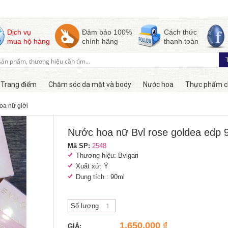
Dịch vụ
Đảm bảo 100%
Cách thức
mua hộ hàng
chính hãng
thanh toán
Trang điểm
Chăm sóc da mặt và body
Nước hoa
Thực phẩm c
oa nữ giới
Còn hàng
Nước hoa nữ Bvl rose goldea edp 
Mã SP:
2548
Thương hiệu:
Bvlgari
Xuất xứ:
Ý
Dung tích : 90ml
Số lượng
1,650,000 ₫
GIÁ: