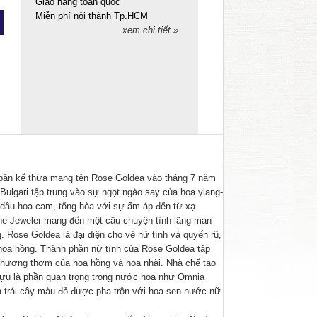
Giao hàng toàn quốc
Miễn phí nội thành Tp.HCM
xem chi tiết »
bản kế thừa mang tên
Rose Goldea
vào tháng 7 năm
 Bulgari tập trung vào sự ngọt ngào say của hoa ylang-
và dầu hoa cam, tổng hòa với sự ấm áp đến từ xạ
he Jeweler
mang đến một câu chuyện tình lãng mạn
g.
Rose Goldea
là đại diện cho vẻ nữ tính và quyến rũ,
oa hồng. Thành phần nữ tính của
Rose Goldea
tập
i hương thơm của hoa hồng và hoa nhài. Nhà chế tạo
lựu là phần quan trọng trong nước hoa như
Omnia
 trái cây màu đỏ được pha trộn với hoa sen nước nữ