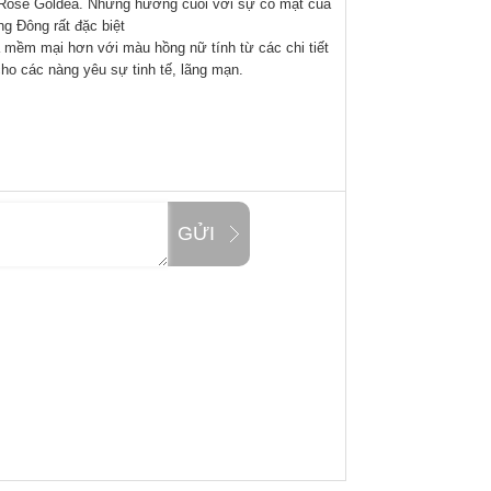
Rose Goldea
. Những hương cuối với sự có mặt của
 Đông rất đặc biệt
mềm mại hơn với màu hồng nữ tính từ các chi tiết
cho các nàng yêu sự tinh tế, lãng mạn.
GỬI