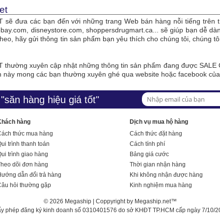
et
sẽ đưa các bạn đến với những trang Web bán hàng nỗi tiếng trên t
bay.com, disneystore.com, shoppersdrugmart.ca... sẽ giúp bạn dễ 
theo, hãy gửi thông tin sản phẩm bạn yêu thích cho chúng tôi, chúng 
thường xuyên cập nhật những thông tin sản phẩm đang được SALE O
n này mong các bạn thường xuyên ghé qua website hoặc facebook củ
"săn hàng hiệu giá tốt"
Khách hàng
Dịch vụ mua hộ hàng
Cách thức mua hàng
Cách thức đặt hàng
ui trình thanh toán
Cách tính phí
ui trình giao hàng
Bảng giá cước
Theo dõi đơn hàng
Thời gian nhận hàng
ướng dẫn đổi trả hàng
Khi không nhận được hàng
Câu hỏi thường gặp
Kinh nghiệm mua hàng
© 2026 Megaship | Coppyright by Megaship.net™
ấy phép đăng ký kinh doanh số 0310401576 do sở KHĐT TP.HCM cấp ngày 7/10/2