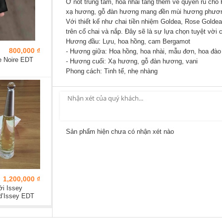
Ở nốt trung tâm, hoa nhài tăng thêm vẻ quyến rũ cho
xạ hương, gỗ đàn hương mang đền mùi hương phương
Với thiết kế như chai tiền nhiệm
Goldea
,
Rose Goldea
trên cổ chai và nắp. Đây sẽ là sự lựa chọn tuyệt vời 
Hương đầu: Lựu, hoa hồng, cam Bergamot
800,000 ₫
- Hương giữa: Hoa hồng, hoa nhài, mẫu đơn, hoa đào
 Noire EDT
- Hương cuối: Xạ hương, gỗ đàn hương, vani
Phong cách:
Tinh tế, nhẹ nhàng
Sản phẩm hiện chưa có nhận xét nào
1,200,000 ₫
ới Issey
d’Issey EDT