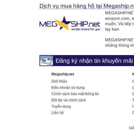
Dịch vụ mua hàng hộ tại Megaship.n
MEGASHIP.NET 
amazon.com, e
muốn. Và tiếp 
tay bạn.
MEGASHIP.NET 
những thông ti
Đăng ký nhận tin khuyến mãi 
Megaship.net
Giới thiệu
Điều khoản sử dụng
Q
Chính sách bảo mật thông tin
Q
Đối tác và chính sách
Tuyển dụng
H
Liên hệ
Gi