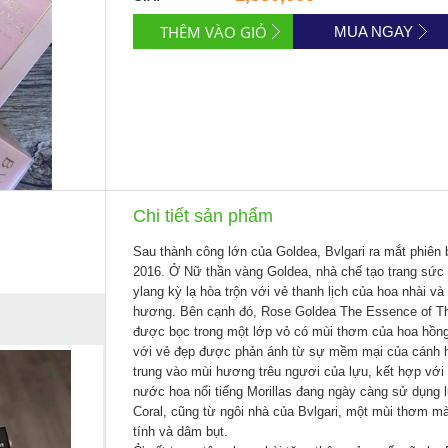
MUA NGAY
Chi tiết sản phẩm
Sau thành công lớn của
Goldea
,
Bvlgari
ra mắt phiên 
2016. Ở Nữ thần vàng
Goldea
, nhà chế tạo trang sức
ylang kỳ lạ hòa trộn với vẻ thanh lịch của hoa nhài 
hương. Bên cạnh đó,
Rose Goldea The Essence of T
được bọc trong một lớp vỏ có mùi thơm của hoa hồn
với vẻ đẹp được phản ánh từ sự mềm mại của cánh h
trung vào mùi hương trêu ngươi của lựu, kết hợp vớ
nước hoa nổi tiếng Morillas đang ngày càng sử dụng 
Coral
, cũng từ ngôi nhà của
Bvlgari
, một mùi thơm mà
tính và dâm bụt.