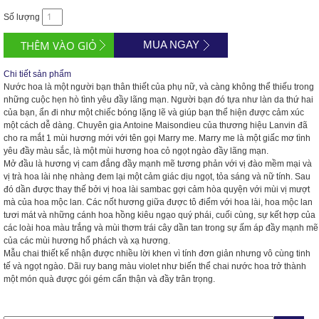
Số lượng
MUA NGAY
Chi tiết sản phẩm
Nước hoa là một người bạn thân thiết của phụ nữ, và càng không thể thiếu trong
những cuộc hẹn hò tình yêu đầy lãng mạn. Người bạn đó tựa như làn da thứ hai
của bạn, ẩn đi như một chiếc bóng lặng lẽ và giúp bạn thể hiện được cảm xúc
một cách dễ dàng. Chuyên gia Antoine Maisondieu của thương hiệu Lanvin đã
cho ra mắt 1 mùi hương mới với tên gọi Marry me. Marry me là một giấc mơ tình
yêu đầy màu sắc, là một mùi hương hoa cỏ ngọt ngào đầy lãng mạn.
Mở đầu là hương vị cam đắng đầy mạnh mẽ tương phản với vị đào mềm mại và
vị trà hoa lài nhẹ nhàng đem lại một cảm giác dịu ngọt, tỏa sáng và nữ tính. Sau
đó dần được thay thế bởi vị hoa lài sambac gợi cảm hòa quyện với mùi vị mượt
mà của hoa mộc lan. Các nốt hương giữa được tô điểm với hoa lài, hoa mộc lan
tươi mát và những cánh hoa hồng kiêu ngạo quý phái, cuối cùng, sự kết hợp của
các loài hoa màu trắng và mùi thơm trái cây dần tan trong sự ấm áp đầy mạnh mẽ
của các mùi hương hổ phách và xạ hương.
Mẫu chai thiết kế nhận được nhiều lời khen vì tính đơn giản nhưng vô cùng tinh
tế và ngọt ngào. Dãi ruy bang màu violet như biến thể chai nước hoa trở thành
một món quà được gói gém cẩn thận và đầy trân trọng.