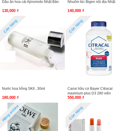
Dầu ăn hoa cải Ajinomoto Nhật Bản
Nhuôm tóc Bigen nội địa Nhật
130,000 ₫
140,000 ₫
Còn hàng
Còn hàng
Nước hoa hồng SKII , 30ml
Canxi hữu cơ Bayer Citracal
maximum plus D3 280 viên
180,000 ₫
550,000 ₫
Hàng online
Còn hàng