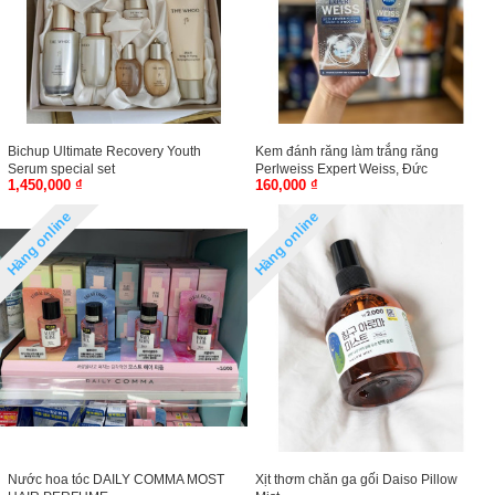
Bichup Ultimate Recovery Youth
Kem đánh răng làm trắng răng
Serum special set
Perlweiss Expert Weiss, Đức
1,450,000 ₫
160,000 ₫
Hàng online
Hàng online
Nước hoa tóc DAILY COMMA MOST
Xịt thơm chăn ga gối Daiso Pillow