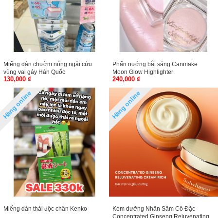
Miếng dán chườm nóng ngải cứu
Phấn nướng bắt sáng Canmake
vùng vai gáy Hàn Quốc
Moon Glow Highlighter
130,000 ₫
240,000 ₫
Hàng online
Hàng online
Miếng dán thải độc chân Kenko
Kem dưỡng Nhân Sâm Cô Đặc
Concentrated Ginseng Rejuvenating