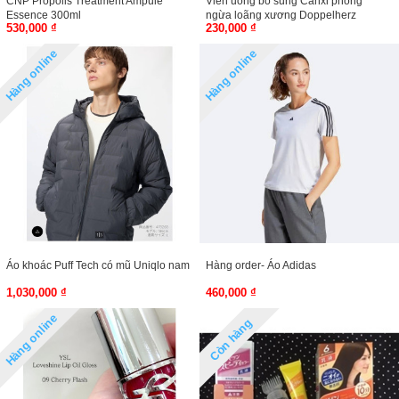
CNP Propolis Treatment Ampule
Viên uống bổ sung Canxi phòng
Essence 300ml
ngừa loãng xương Doppelherz
530,000 ₫
230,000 ₫
Magnesium + Calcium + D3 (Hộp 30
viên)
Hàng online
Hàng online
Áo khoác Puff Tech có mũ Uniqlo nam
Hàng order- Áo Adidas
1,030,000 ₫
460,000 ₫
Hàng online
Còn hàng