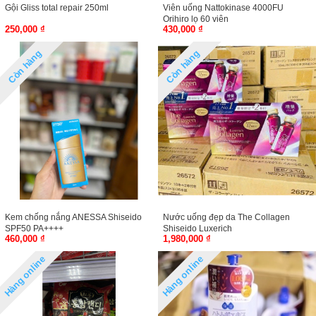
Gội Gliss total repair 250ml
Viên uống Nattokinase 4000FU
Orihiro lọ 60 viên
250,000 ₫
430,000 ₫
Còn hàng
Còn hàng
Kem chống nắng ANESSA Shiseido
Nước uống đẹp da The Collagen
SPF50 PA++++
Shiseido Luxerich
460,000 ₫
1,980,000 ₫
Hàng online
Hàng online