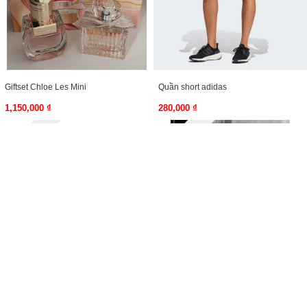
Giftset Chloe Les Mini
Quần short adidas
1,150,000 ₫
280,000 ₫
Hàng online
Hàng online
Set vớ chân Adidas 3 đôi
Maison Alhambra Delilah Blanc
100ml