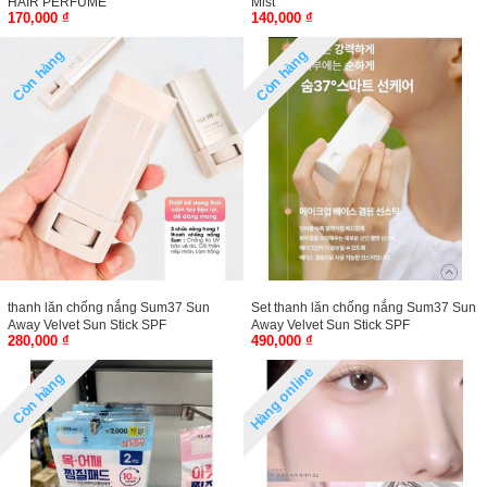
HAIR PERFUME
Mist
170,000 ₫
140,000 ₫
Còn hàng
Còn hàng
thanh lăn chống nắng Sum37 Sun
Set thanh lăn chống nắng Sum37 Sun
Away Velvet Sun Stick SPF
Away Velvet Sun Stick SPF
280,000 ₫
490,000 ₫
50+PA++++
50+PA++++
Hàng online
Còn hàng