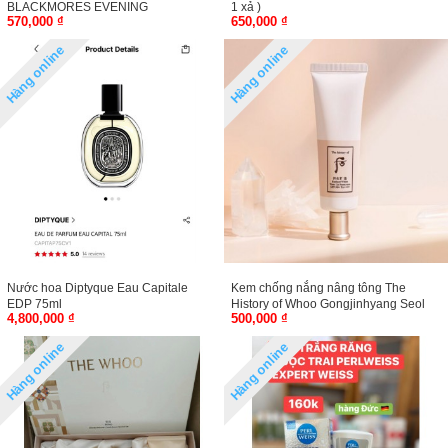
BLACKMORES EVENING
1 xả )
570,000 ₫
650,000 ₫
PRIMROSE
Hàng online
Hàng online
Nước hoa Diptyque Eau Capitale
Kem chống nắng nâng tông The
EDP 75ml
History of Whoo Gongjinhyang Seol
4,800,000 ₫
500,000 ₫
Radiant White Tone Up Sunscreen
Hàng online
Hàng online