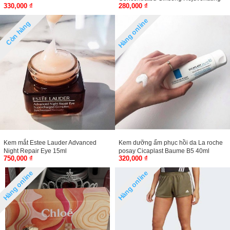
330,000 ₫
280,000 ₫
Cream Rich 10ml
Hàng online
Còn hàng
Kem mắt Estee Lauder Advanced
Kem dưỡng ẩm phục hồi da La roche
Night Repair Eye 15ml
posay Cicaplast Baume B5 40ml
750,000 ₫
320,000 ₫
Hàng online
Hàng online