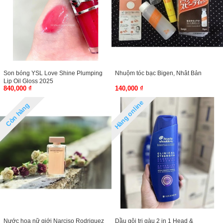
Son bóng YSL Love Shine Plumping
Nhuộm tóc bạc Bigen, Nhât Bản
Lip Oil Gloss 2025
840,000 ₫
140,000 ₫
Hàng online
Còn hàng
Nước hoa nữ giới Narciso Rodriguez
Dầu gội trị gàu 2 in 1 Head &