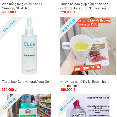
Viên uống tăng chiều cao GH
Thuốc bổ não giúp tuần hoàn não
Creation, NHật Bản
Ginkgo Biloba , hộp 340 viên mẫu
600,000 ₫
520,000 ₫
mới
Hàng online
Còn hàng
Tẩy tế bào Cure Natural Aqua Gel
Nhuỵ hoa nghệ tây Mr.Brown hàng
Đức gói 1gr
360,000 ₫
190,000 ₫
Hàng online
Còn hàng