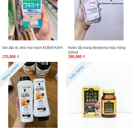
Gel đặc trị, khử mùi nách KOBAYASHI
Nước tẩy trang Bioderma màu hồng
500ml
170,000 ₫
390,000 ₫
Hàng online
Còn hàng