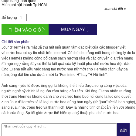
Giao hàng toàn quốc
Miễn phí nội thành Tp.HCM
xem chi tiết »
Số lượng
MUA NGAY
Chi tiết sản phẩm
Jour d'Hermès ra mắt đã thu hút mối quan tâm đặc biệt của các blogger viết
về
nước hoa
có uy tín nhất trên Internet. Có thể cho rằng một trong những lý do là
việc Hermès không công bố danh sách hương liệu và các chuyên gia trên mạng
đã ngờ ngợ rằng đây có thể là kết quả của kỹ thuật pha chế
nước hoa
độc đáo.
Ông Ellena bắt đầu việc sáng tạo
nước hoa
nữ mới cho Hermès cách đây ba
năm, ông đặt tên cho dự án mới là "Feminine H" hay "H Nữ tính".
Ánh sáng - yếu tố được ông gọi là không thể thiếu được trong công việc của
người nghệ sỹ chính là nguồn cảm hứng đầu tiên. Khi ông Ellena nhận ra rằng
thời trang Hermès không dành cho việc tiệc tùng buổi tối cũng là lúc ông quyết
định Jour d'Hermès sẽ là loại
nước hoa
dùng ban ngày (từ "jour" tức là ban ngày),
sáng sủa, nhẹ, trong trẻo và thanh lịch. Đây là những tính chất gắn liền với phong
cách của ông. Sự tối giản được thể hiện qua kỹ thuật pha chế
nước hoa
.
GỬI