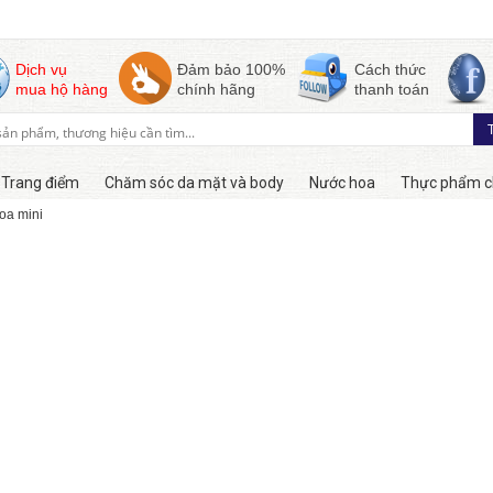
Dịch vụ
Đảm bảo 100%
Cách thức
mua hộ hàng
chính hãng
thanh toán
Trang điểm
Chăm sóc da mặt và body
Nước hoa
Thực phẩm c
oa mini