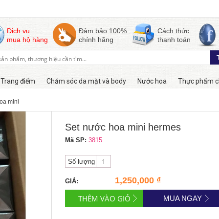
Dịch vụ
Đảm bảo 100%
Cách thức
mua hộ hàng
chính hãng
thanh toán
Trang điểm
Chăm sóc da mặt và body
Nước hoa
Thực phẩm c
oa mini
Còn hàng
Set nước hoa mini hermes
Mã SP:
3815
Số lượng
1,250,000 ₫
GIÁ:
MUA NGAY