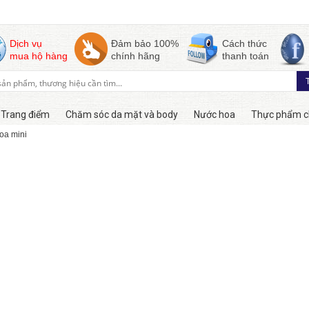
Dịch vụ
Đảm bảo 100%
Cách thức
mua hộ hàng
chính hãng
thanh toán
Trang điểm
Chăm sóc da mặt và body
Nước hoa
Thực phẩm c
oa mini