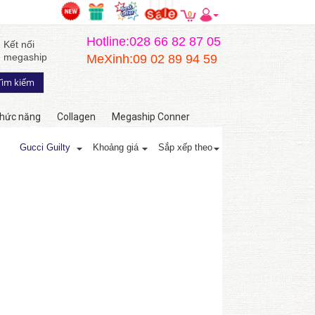
0
Hotline:028 66 82 87 05
Kết nối
megaship
MeXinh:09 02 89 94 59
hức năng
Collagen
Megaship Conner
Gucci Guilty
Khoảng giá
Sắp xếp theo