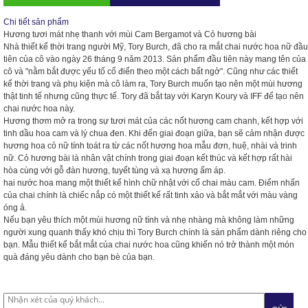
Chi tiết sản phẩm
Hương tươi mát nhẹ thanh với mùi Cam Bergamot và Cỏ hương bài
Nhà thiết kế thời trang người Mỹ, Tory Burch, đã cho ra mắt chai nước hoa nữ đầu
tiên của cô vào ngày 26 tháng 9 năm 2013. Sản phẩm đầu tiên này mang tên của
cô và "nằm bắt được yếu tố cổ điển theo một cách bất ngở". Cũng như các thiết
kế thời trang và phụ kiện mà cô làm ra, Tory Burch muốn tạo nên một mùi hương
thật tinh tế nhưng cũng thực tế. Tory đã bắt tay với Karyn Koury và IFF để tạo nên
chai nước hoa này.
Hương thơm mở ra trong sự tươi mát của các nốt hương cam chanh, kết hợp với
tinh dầu hoa cam và lý chua đen. Khi đến giai đoạn giữa, bạn sẽ cảm nhận được
hương hoa cỏ nữ tính
toát ra từ các nốt hương hoa mẫu đơn, huệ, nhài và trinh
nữ. Cỏ hương bài là nhân vật chính trong giai đoạn kết thúc và kết hợp rất hài
hòa cùng với gỗ đàn hương, tuyết tùng và xạ hương ấm áp.
hai nước hoa mang một thiết kế hình chữ nhật với cổ chai màu cam. Điểm nhấn
của chai chính là chiếc nắp có một thiết kế rất tinh xảo và bắt mắt với màu vàng
óng ả.
Nếu bạn yêu thích một mùi hương nữ tính và nhẹ nhàng mà không làm những
người xung quanh thấy khó chịu thì Tory Burch chính là sản phẩm dành riêng cho
bạn. Mẫu thiết kế bắt mắt của chai nước hoa cũng khiến nó trở thành một món
quà đáng yêu dành cho bạn bè của bạn.