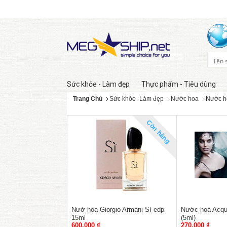
Sức khỏe - Làm đẹp
Thực phẩm - Tiêu dùng
Trang Chủ
Sức khỏe -Làm đẹp
Nước hoa
Nước h
Còn hàng
Nướ hoa Giorgio Armani Sì edp
Nước hoa Acqua
15ml
(5ml)
600,000 ₫
270,000 ₫