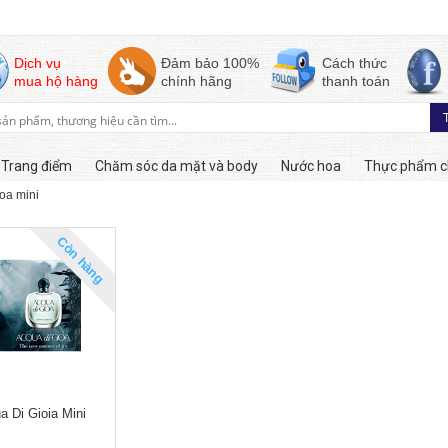
Dịch vụ
Đảm bảo 100%
Cách thức
mua hộ hàng
chính hãng
thanh toán
Trang điểm
Chăm sóc da mặt và body
Nước hoa
Thực phẩm c
oa mini
Còn hàng
 Di Gioia Mini