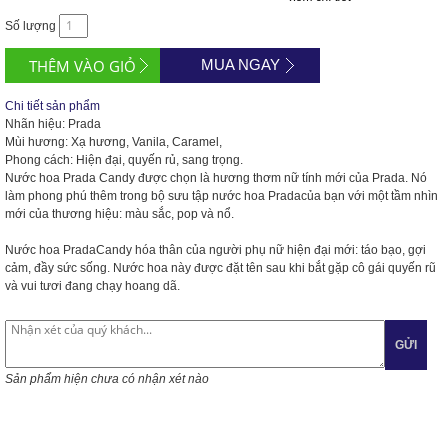
Số lượng
MUA NGAY
Chi tiết sản phẩm
Nhãn hiệu: Prada
Mùi hương: Xạ hương, Vanila, Caramel,
Phong cách: Hiện đại, quyến rủ, sang trọng.
Nước hoa Prada Candy được chọn là hương thơm nữ tính mới của Prada. Nó
làm phong phú thêm trong bộ sưu tập nước hoa Pradacủa bạn với một tầm nhìn
mới của thương hiệu: màu sắc, pop và nổ.
Nước hoa PradaCandy hóa thân của người phụ nữ hiện đại mới: táo bạo, gợi
cảm, đầy sức sống. Nước hoa này được đặt tên sau khi bắt gặp cô gái quyến rũ
và vui tươi đang chạy hoang dã.
GỬI
Sản phẩm hiện chưa có nhận xét nào