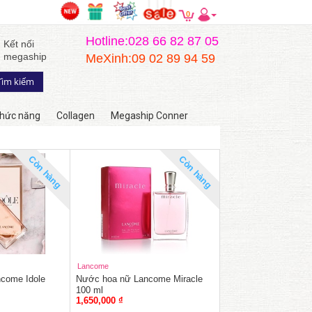
0
Hotline:028 66 82 87 05
Kết nối
megaship
MeXinh:09 02 89 94 59
hức năng
Collagen
Megaship Conner
Còn hàng
Còn hàng
Lancome
come Idole
Nước hoa nữ Lancome Miracle
100 ml
1,650,000 ₫