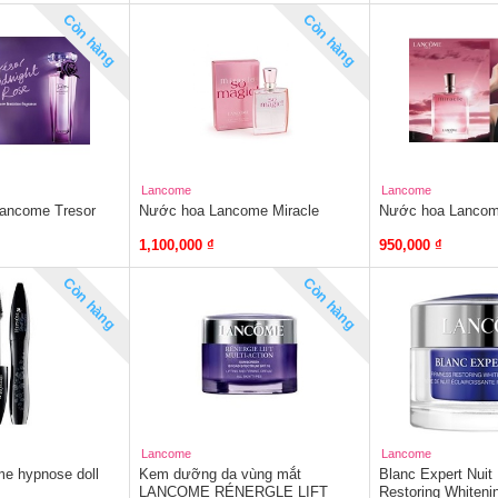
Còn hàng
Còn hàng
Lancome
Lancome
ancome Tresor
Nước hoa Lancome Miracle
Nước hoa Lancom
1,100,000 ₫
950,000 ₫
Còn hàng
Còn hàng
Lancome
Lancome
e hypnose doll
Kem dưỡng da vùng mắt
Blanc Expert Nuit
LANCOME RÉNERGLE LIFT
Restoring Whiteni