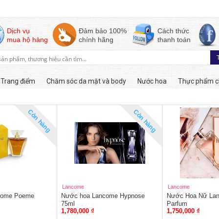
Dịch vụ
Đảm bảo 100%
Cách thức
mua hộ hàng
chính hãng
thanh toán
Trang điểm
Chăm sóc da mặt và body
Nước hoa
Thực phẩm c
Còn hàng
Còn hàng
Lancome
Lancome
come Poeme
Nước hoa Lancome Hypnose
Nước Hoa Nữ Lan
75ml
Parfum
1,780,000 ₫
1,750,000 ₫