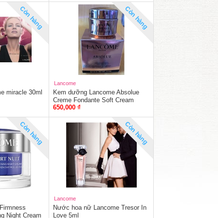
Còn hàng
Còn hàng
Lancome
e miracle 30ml
Kem dưỡng Lancome Absolue
Creme Fondante Soft Cream
650,000 ₫
15ml
Còn hàng
Còn hàng
Lancome
 Firmness
Nước hoa nữ Lancome Tresor In
ng Night Cream
Love 5ml