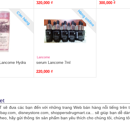
320,000 ₫
300,000 ₫
MULTI - ACTION EYE 0,20oz
, 15g
(6g)
Hàng online
Còn hàng
Lancome
Lancome Hydra
serum Lancome 7ml
220,000 ₫
et
sẽ đưa các bạn đến với những trang Web bán hàng nỗi tiếng trên t
bay.com, disneystore.com, shoppersdrugmart.ca... sẽ giúp bạn dễ 
theo, hãy gửi thông tin sản phẩm bạn yêu thích cho chúng tôi, chúng 