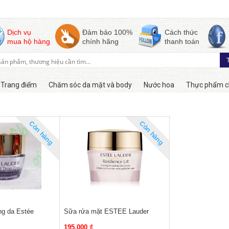
Dịch vụ
Đảm bảo 100%
Cách thức
mua hộ hàng
chính hãng
thanh toán
Trang điểm
Chăm sóc da mặt và body
Nước hoa
Thực phẩm c
Còn hàng
Còn hàng
ng da Estée
Sữa rửa mặt ESTEE Lauder
195,000 ₫