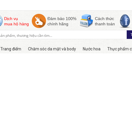
Dịch vụ
Đảm bảo 100%
Cách thức
mua hộ hàng
chính hãng
thanh toán
Trang điểm
Chăm sóc da mặt và body
Nước hoa
Thực phẩm c