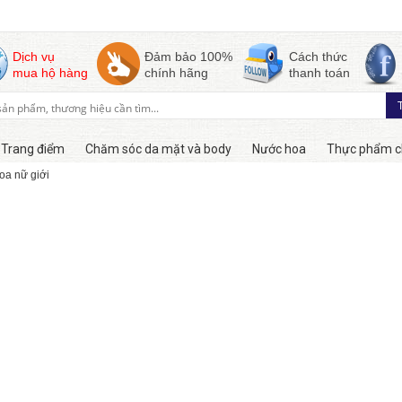
Dịch vụ
Đảm bảo 100%
Cách thức
mua hộ hàng
chính hãng
thanh toán
Trang điểm
Chăm sóc da mặt và body
Nước hoa
Thực phẩm c
oa nữ giới