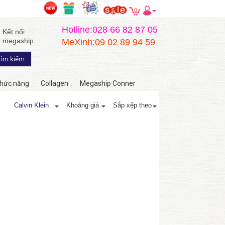
0
Hotline:028 66 82 87 05
Kết nối
megaship
MeXinh:09 02 89 94 59
hức năng
Collagen
Megaship Conner
Calvin Klein
Khoảng giá
Sắp xếp theo