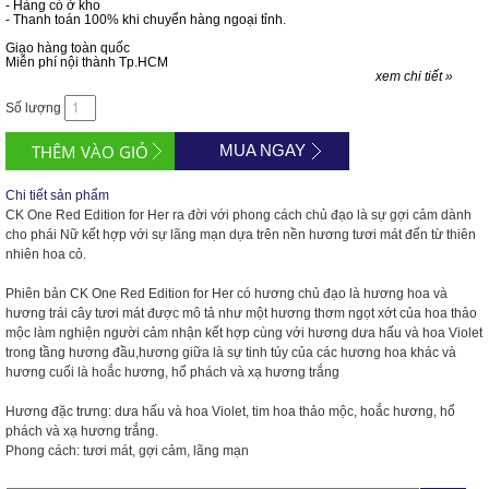
- Hàng có ở kho
- Thanh toán 100% khi chuyển hàng ngoại tỉnh.
Giao hàng toàn quốc
Miễn phí nội thành Tp.HCM
xem chi tiết »
Số lượng
MUA NGAY
Chi tiết sản phẩm
CK One Red Edition for Her ra đời với phong cách chủ đạo là sự gợi cảm dành
cho phái Nữ kết hợp với sự lãng mạn dựa trên nền hương tươi mát đến từ thiên
nhiên hoa cỏ.
Phiên bản CK One Red Edition for Her có hương chủ đạo là hương hoa và
hương trái cây tươi mát được mô tả như một hương thơm ngọt xớt của hoa thảo
mộc làm nghiện người cảm nhận kết hợp cùng với hương dưa hấu và hoa Violet
trong tầng hương đầu,hương giữa là sự tinh túy của các hương hoa khác và
hương cuối là hoắc hương, hổ phách và xạ hương trắng
Hương đặc trưng: dưa hấu và hoa Violet, tim hoa thảo mộc, hoắc hương, hổ
phách và xạ hương trắng.
Phong cách: tươi mát, gợi cảm, lãng mạn