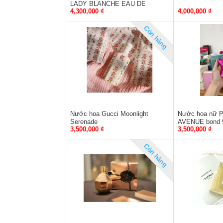
LADY BLANCHE EAU DE
4,300,000 ₫
4,000,000 ₫
PARFUM tester
Còn hàng
Nước hoa Gucci Moonlight
Nước hoa nữ 
Serenade
AVENUE bond 
3,500,000 ₫
3,500,000 ₫
Còn hàng