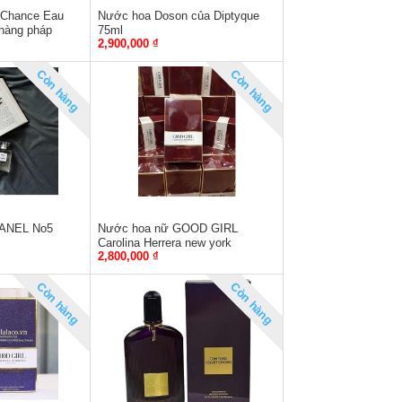
 Chance Eau
Nước hoa Doson của Diptyque
hàng pháp
75ml
2,900,000 ₫
Còn hàng
Còn hàng
ANEL No5
Nước hoa nữ GOOD GIRL
Carolina Herrera new york
2,800,000 ₫
VELVET FATALE EDP 80ML
Còn hàng
Còn hàng