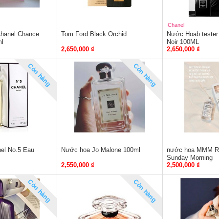
Chanel
hanel Chance
Tom Ford Black Orchid
Nước Hoab tester
ml
Noir 100ML
2,650,000 ₫
2,650,000 ₫
Còn hàng
Còn hàng
el No.5 Eau
Nước hoa Jo Malone 100ml
nước hoa MMM Re
Sunday Morning
2,550,000 ₫
2,500,000 ₫
Còn hàng
Còn hàng