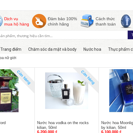
Dịch vụ
Đảm bảo 100%
Cách thức
mua hộ hàng
chính hãng
thanh toán
Trang điểm
Chăm sóc da mặt và body
Nước hoa
Thực phẩm c
oa nữ giới
Còn hàng
Còn hàng
ord
Nước hoa vodka on the rocks
Nước hoa Moonlig
kilian, 50ml
by kilian, 50ml
6,200,000 ₫
6,100,000 ₫