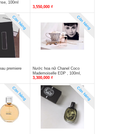
nse, 100ml
3,550,000 ₫
Còn hàng
Còn hàng
eau premiere
Nước hoa nữ Chanel Coco
Mademoiselle EDP , 100ml,
3,300,000 ₫
tester
Còn hàng
Còn hàng