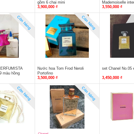
gồm 6 chai mini
Mademoiselle inte
3,900,000 ₫
3,550,000 ₫
Còn hàng
Còn hàng
PERFUMISTA
Nước hoa Tom Frod Neroli
set Chanel No.05 
9 màu hồng
Portofino
3,500,000 ₫
3,450,000 ₫
Còn hàng
Còn hàng
Chanel