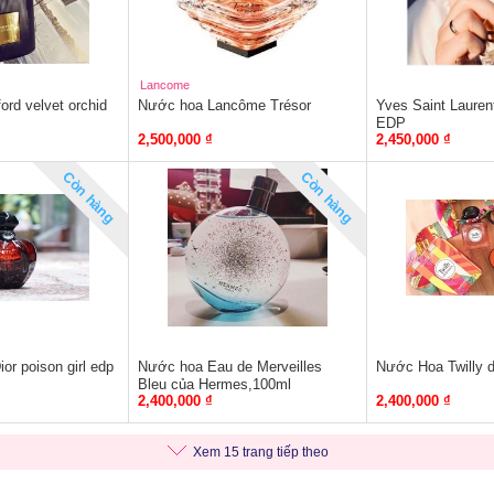
Lancome
rd velvet orchid
Nước hoa Lancôme Trésor
Yves Saint Lauren
EDP
2,500,000 ₫
2,450,000 ₫
Còn hàng
Còn hàng
r poison girl edp
Nước hoa Eau de Merveilles
Nước Hoa Twilly 
Bleu của Hermes,100ml
2,400,000 ₫
2,400,000 ₫
Xem 15 trang tiếp theo