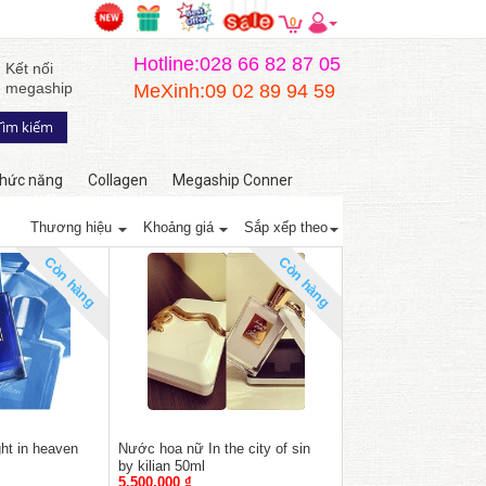
0
Hotline:028 66 82 87 05
Kết nối
megaship
MeXinh:09 02 89 94 59
hức năng
Collagen
Megaship Conner
Thương hiệu
Khoảng giá
Sắp xếp theo
Còn hàng
Còn hàng
ht in heaven
Nước hoa nữ In the city of sin
by kilian 50ml
5,500,000 ₫