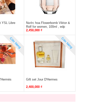
t YSL Libre
Nước hoa Flowerbomb Viktor &
Rolf for women, 100ml , edp
2,450,000 ₫
100ML
Còn hàng
Còn hàng
d'Hermès
Gift set Jour D'Hermes
2,400,000 ₫