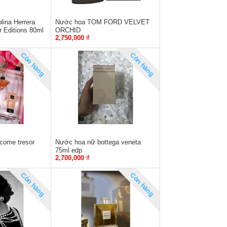
ina Herrera
Nước hoa TOM FORD VELVET
r Editions 80ml
ORCHID
2,750,000 ₫
Còn hàng
Còn hàng
come tresor
Nước hoa nữ bottega veneta
75ml edp
2,700,000 ₫
Còn hàng
Còn hàng