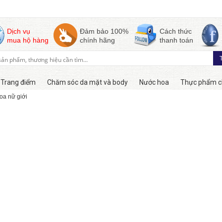
Dịch vụ
Đảm bảo 100%
Cách thức
mua hộ hàng
chính hãng
thanh toán
Trang điểm
Chăm sóc da mặt và body
Nước hoa
Thực phẩm c
oa nữ giới