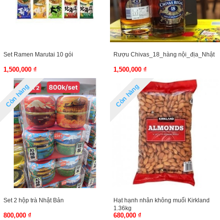
Set Ramen Marutai 10 gói
Rượu Chivas_18_hàng nội_địa_Nhật
1,500,000 ₫
1,500,000 ₫
Còn hàng
Còn hàng
Set 2 hộp trà Nhật Bản
Hạt hạnh nhân không muối Kirkland
1.36kg
800,000 ₫
680,000 ₫