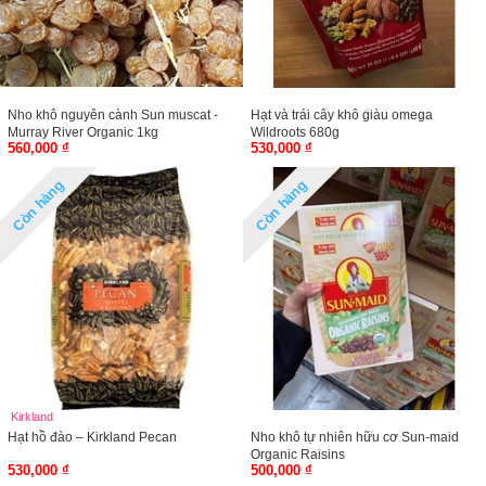
Nho khô nguyên cành Sun muscat -
Hạt và trái cây khô giàu omega
Murray River Organic 1kg
Wildroots 680g
560,000 ₫
530,000 ₫
Còn hàng
Còn hàng
Kirkland
Hạt hồ đào – Kirkland Pecan
Nho khô tự nhiên hữu cơ Sun-maid
Organic Raisins
530,000 ₫
500,000 ₫