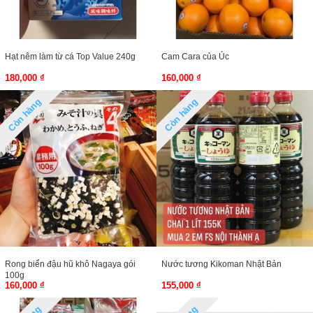
Hạt nêm làm từ cá Top Value 240g
Cam Cara của Úc
180,000 ₫
160,000 ₫
Còn hàng
Còn hàng
Rong biển đậu hũ khô Nagaya gói
Nước tương Kikoman Nhật Bản
100g
160,000 ₫
155,000 ₫