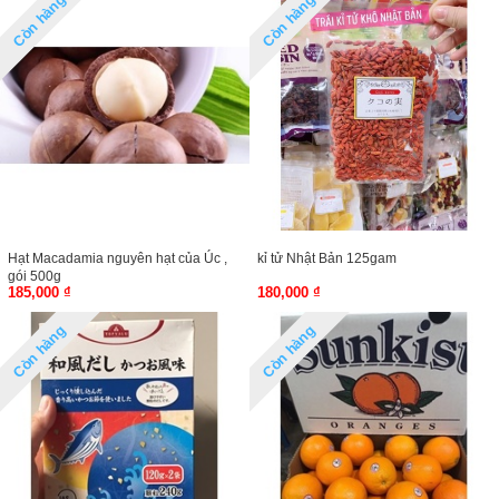
Còn hàng
Còn hàng
Hạt Macadamia nguyên hạt của Úc ,
kỉ tử Nhật Bản 125gam
gói 500g
185,000 ₫
180,000 ₫
Còn hàng
Còn hàng