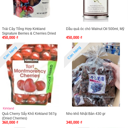
Trái Cây Tổng Hợp Kirkland
Dầu quả óc chó Walnut Oil 500ml, Mỹ
Signature Berries & Cherries Dried
450,000 ₫
450,000 ₫
Fruit Blend 567g
Còn hàng
Còn hàng
Kirkland
Quả Cherry Sấy Khô Kirkland 567g
Nho khô Nhật Bản 430 gr
(Dried Cherries)
360,000 ₫
340,000 ₫