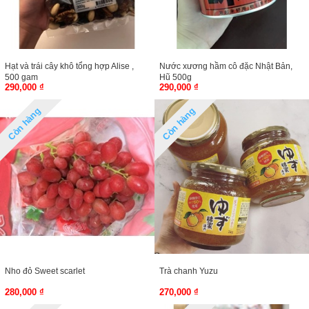
Hạt và trái cây khô tổng hợp Alise ,
Nước xương hầm cô đặc Nhật Bản,
500 gam
Hũ 500g
290,000 ₫
290,000 ₫
Còn hàng
Còn hàng
Nho đỏ Sweet scarlet
Trà chanh Yuzu
280,000 ₫
270,000 ₫