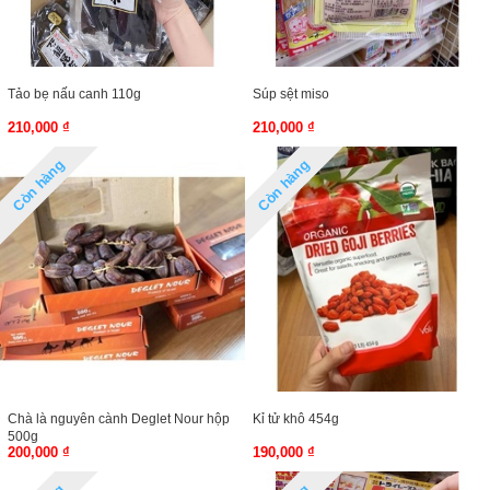
Tảo bẹ nấu canh 110g
Súp sệt miso
210,000 ₫
210,000 ₫
Còn hàng
Còn hàng
Chà là nguyên cành Deglet Nour hộp
Kỉ tử khô 454g
500g
200,000 ₫
190,000 ₫