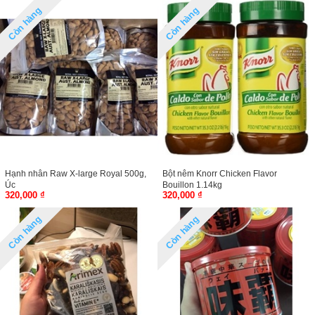
Còn hàng
Còn hàng
Hạnh nhân Raw X-large Royal 500g,
Bột nêm Knorr Chicken Flavor
Úc
Bouillon 1.14kg
320,000 ₫
320,000 ₫
Còn hàng
Còn hàng