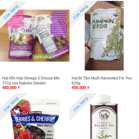
Còn hàng
Còn hàng
Hạt hỗn hợp Omega 3 Deluxe Mix
Hạt Bí Tẩm Muối Harvested For You
737g của Natures Garden
624g
480,000 ₫
450,000 ₫
Còn hàng
Còn hàng