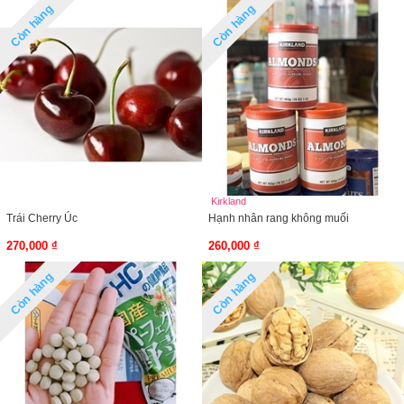
Còn hàng
Còn hàng
Kirkland
Trái Cherry Úc
Hạnh nhân rang không muối
270,000 ₫
260,000 ₫
Còn hàng
Còn hàng