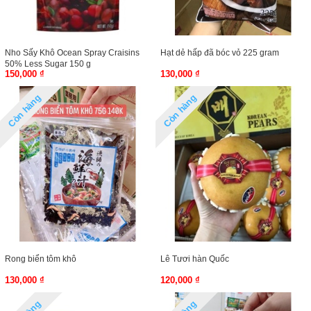
Nho Sấy Khô Ocean Spray Craisins
Hạt dẻ hấp đã bóc vỏ 225 gram
50% Less Sugar 150 g
150,000 ₫
130,000 ₫
Còn hàng
Còn hàng
Rong biển tôm khô
Lê Tươi hàn Quốc
130,000 ₫
120,000 ₫