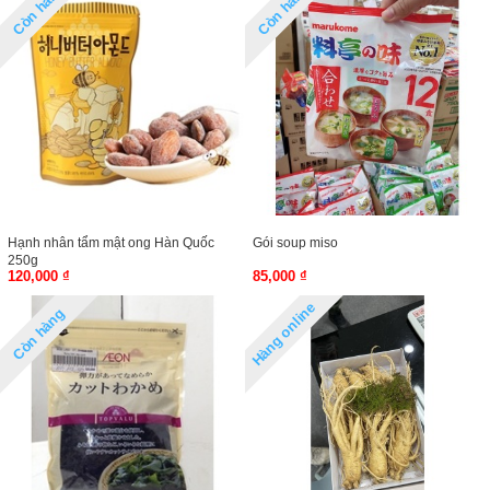
Còn hàng
Còn hàng
Hạnh nhân tẩm mật ong Hàn Quốc
Gói soup miso
250g
120,000 ₫
85,000 ₫
Hàng online
Còn hàng