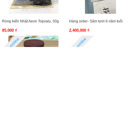
Rong biển Nhật Aeon Topvalu, 50g
Hàng order- Sâm tươi 6 năm tuổi
85,000 ₫
2,400,000 ₫
Hàng online
Hàng online
Kẹo Socola M&M Mỹ 1.757kg
Set socola quýt đảo Jeju
710,000 ₫
590,000 ₫