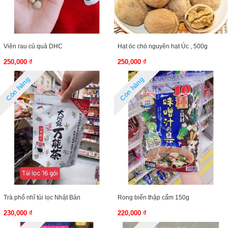
Viên rau củ quả DHC
Hạt óc chó nguyên hạt Úc , 500g
250,000 ₫
250,000 ₫
Còn hàng
Còn hàng
Trà phổ nhĩ túi lọc Nhật Bản
Rong biển thập cẩm 150g
230,000 ₫
220,000 ₫