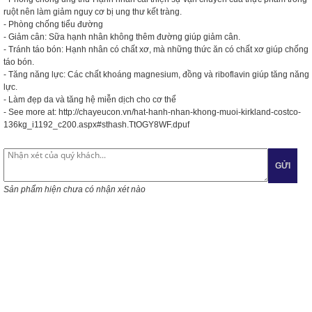
ruột nên làm giảm nguy cơ bị ung thư kết tràng.
- Phòng chống tiểu đường
- Giảm cân: Sữa hạnh nhân không thêm đường giúp giảm cân.
- Tránh táo bón: Hạnh nhân có chất xơ, mà những thức ăn có chất xơ giúp chống
táo bón.
- Tăng năng lực: Các chất khoáng magnesium, đồng và riboflavin giúp tăng năng
lực.
- Làm đẹp da và tăng hệ miễn dịch cho cơ thể
- See more at: http://chayeucon.vn/hat-hanh-nhan-khong-muoi-kirkland-costco-
136kg_i1192_c200.aspx#sthash.TtOGY8WF.dpuf
GỬI
Sản phẩm hiện chưa có nhận xét nào