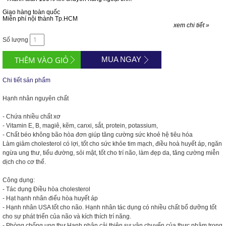
Giao hàng toàn quốc
Miễn phí nội thành Tp.HCM
xem chi tiết »
Số lượng
MUA NGAY
Chi tiết sản phẩm
Hạnh nhân nguyên chất
- Chứa nhiều chất xơ
- Vitamin E, B, magiê, kẽm, canxi, sắt, protein, potassium,
- Chất béo không bão hòa đơn giúp tăng cường sức khoẻ hệ tiêu hóa
Làm giảm cholesterol có lợi, tốt cho sức khỏe tim mạch, điều hoà huyết áp, ngăn
ngừa ung thư, tiểu đường, sỏi mật, tốt cho trí não, làm đẹp da, tăng cường miễn
dịch cho cơ thể.
Công dụng:
- Tác dụng Điều hòa cholesterol
- Hạt hạnh nhân điểu hòa huyết áp
- Hạnh nhân USA tốt cho não. Hạnh nhân tác dụng có nhiều chất bổ dưỡng tốt
cho sự phát triển của não và kích thích trí năng.
- Phòng chống ung thư Hạnh nhân cải thiện sự vận chuyển của thực phâm trong