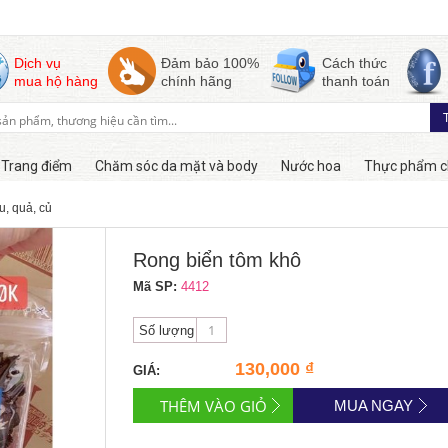
Dịch vụ
Đảm bảo 100%
Cách thức
mua hộ hàng
chính hãng
thanh toán
Trang điểm
Chăm sóc da mặt và body
Nước hoa
Thực phẩm c
u, quả, củ
Còn hàng
Rong biển tôm khô
Mã SP:
4412
Số lượng
130,000 ₫
GIÁ:
MUA NGAY