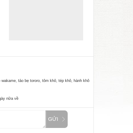
 wakame, tảo bẹ tororo, tôm khô, tép khô, hành khô
gày nữa về
GỬI