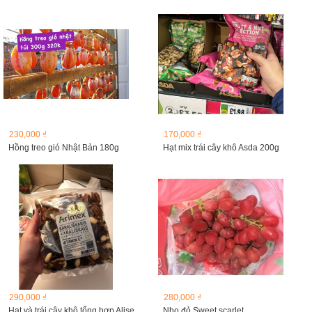
230,000 ₫
170,000 ₫
Hồng treo gió Nhật Bản 180g
Hạt mix trái cây khô Asda 200g
290,000 ₫
280,000 ₫
Hạt và trái cây khô tổng hợp Alise , 500 gam
Nho đỏ Sweet scarlet...