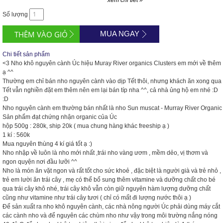
xem chi tiết »
Số lượng
MUA NGAY
Chi tiết sản phẩm
<3
Nho khô nguyên cành Úc hiệu Muray River organics Clusters em mới về thêm
ạ ^^
Thường em chỉ bán nho nguyên cành vào dịp Tết thôi, nhưng khách ăn xong qua
Tết vẫn nghiền đặt em thêm nên em lại bán típ nha ^^, cả nhà ủng hộ em nhé
:D
:D
Nho nguyên cành em thường bán nhất là nho Sun muscat - Murray River Organic
Sản phẩm đạt chứng nhận organic của Úc
hộp 500g : 280k, ship 20k ( mua chung hàng khác freeship ạ )
1 kí : 560k
Mua nguyên thùng 4 kí giá tốt ạ
:)
Nho nhập về luôn là nho mới nhất ,trái nho vàng ươm , mềm dẻo, vị thơm và
ngon quyện nơi đầu lưỡi ^^
Nho là món ăn vặt ngon và rất tốt cho sức khoẻ , đặc biệt là người già và trẻ nhỏ ,
trẻ em lười ăn trái cây , mẹ có thể bổ sung thêm vitamine và dưỡng chất cho bé
qua trái cây khô nhé, trái cây khô vẫn còn giữ nguyên hàm lượng dưỡng chất
cũng như vitamine như trái cây tươi ( chỉ có mất đi lượng nước thôi ạ )
Để sản xuất ra nho khô nguyên cành, các nhà nông người Úc phải dùng máy cắt
các cành nho và để nguyên các chùm nho như vậy trong môi trường nắng nóng