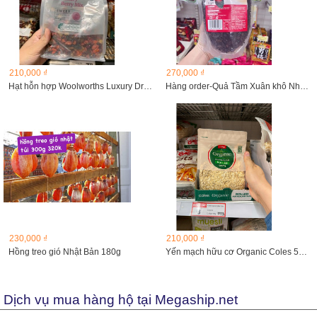
210,000 ₫
270,000 ₫
Hạt hỗn hợp Woolworths Luxury Dried Fruit Berry Mix 300g
Hàng order-Quả Tầm Xuân khô Nhật Bản
230,000 ₫
210,000 ₫
Hồng treo gió Nhật Bản 180g
Yến mạch hữu cơ Organic Coles 500g
Dịch vụ mua hàng hộ tại Megaship.net