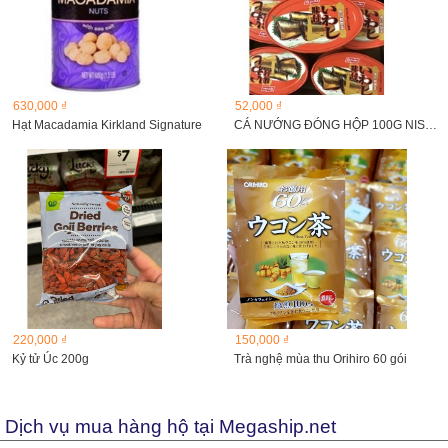
630,000 ₫
52,000 ₫
Hạt Macadamia Kirkland Signature
CÁ NƯỚNG ĐÓNG HỘP 100G NISSUI
220,000 ₫
150,000 ₫
Kỷ tử Úc 200g
Trà nghệ mùa thu Orihiro 60 gói
Dịch vụ mua hàng hộ tại Megaship.net