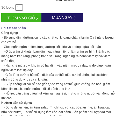
xem chi tiết »
Số lượng
MUA NGAY
Chi tiết sản phẩm
Công dụng:
- Bổ sung dinh dưỡng, cung cấp chất xơ, khoáng chất, vitamin C và năng lượng
cho cơ thể.
- Giúp ngăn ngừa nhiễm trùng đường tiết niệu và phòng ngừa sỏi thận.
- Giúp giảm vi khuẩn bám dính vào răng miệng, làm giảm sự hình thành các
mảng bám trên răng, phòng tránh sâu răng, ngăn ngừa bệnh viêm lợi và viêm
chân răng.
- Hạn chế một số vi khuẩn có hại dính vào niêm mạc dạ dày, từ đó giúp ngăn
ngừa viêm loét dạ dày.
- Giúp tăng cường hệ miễn dịch của cơ thể, giúp cơ thể chống lại các bệnh
nhiễm trùng do virus và vi khuẩn.
- Giúp chống lại các tế bào gốc tự do trong cơ thể, giúp chống lão hoá, giảm
bệnh tim mạch, ngăn ngừa một số bệnh ung thư .
- Hỗ trợ, cân bằng thiếu hụt kẽm và magnésium cho những người vận động, nỗ
lực cao.
Hướng dẫn sử dụng:
- Dùng để ăn liền, ăn kèm salad Thích hợp với các bữa ăn nhẹ, ăn trưa, các
bữa tiệc buffet, Có thể sử dụng làm các loại bánh. Sản phẩm phù hợp với mọi