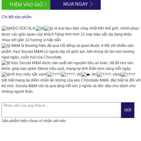
MUA NGAY
Chi tiết sản phẩm
KẸO SOCOLA
là loại kẹo bán chạy nhất trên thế giới, chinh phục
được các giác quan của khách hàng nhờ hơn 21 loại màu sắc đa dạng khác
nhau với gần 12 hương vị hấp dẫn.
M&M là thương hiệu đã quá nổi tiếng và quen thuộc ở Mỹ với nhiều sản
phẩm. Kẹo Socola M&M có ngoài lớp vỏ giòn tan, bên trong sẽ làn mùi hương
ngọt ngào, cuốn hút của Chocolate.
Kẹo Socola M&M được sản xuất với nguyên liệu an toàn, rất tốt cho sức
khỏe, giúp bạn giảm Stress hiệu quả, mang lại tinh thần tươi sáng mỗi ngày
Vỏ bọc màu sắc xanh
, đỏ
, tím
, vàng
bắt mắt mang lại điểm nhấn ấn tượng của kẹo Chocolate M&M, đặc biệt là đối với
trẻ nhỏ. Socola M&M còn là quà tặng hết sức ý nghĩa và độc đáo cho dành cho
những người thân
GỬI
Sản phẩm hiện chưa có nhận xét nào