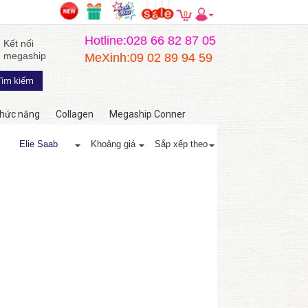
0
Hotline:028 66 82 87 05
Kết nối
megaship
MeXinh:09 02 89 94 59
hức năng
Collagen
Megaship Conner
Elie Saab
Khoảng giá
Sắp xếp theo