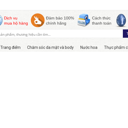
Dịch vụ
Đảm bảo 100%
Cách thức
mua hộ hàng
chính hãng
thanh toán
Trang điểm
Chăm sóc da mặt và body
Nước hoa
Thực phẩm c