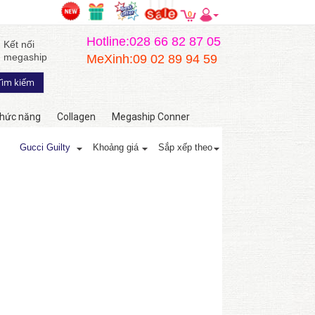
0
Hotline:028 66 82 87 05
Kết nối
megaship
MeXinh:09 02 89 94 59
hức năng
Collagen
Megaship Conner
Gucci Guilty
Khoảng giá
Sắp xếp theo