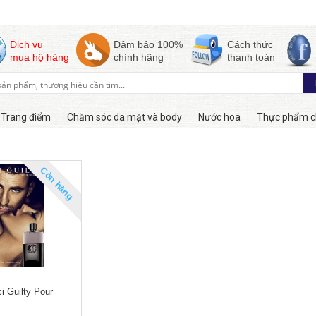
Dịch vụ
Đảm bảo 100%
Cách thức
mua hộ hàng
chính hãng
thanh toán
Trang điểm
Chăm sóc da mặt và body
Nước hoa
Thực phẩm c
Còn hàng
 Guilty Pour