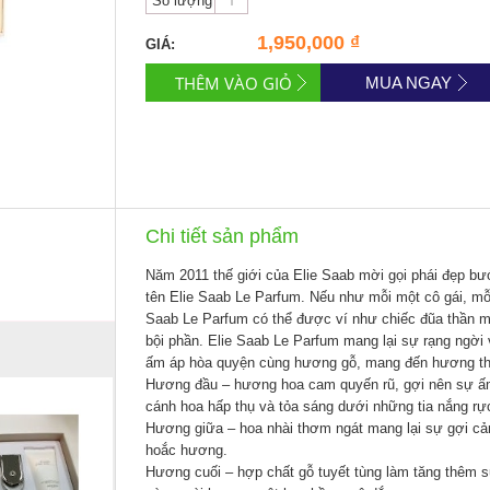
Số lượng
1,950,000 ₫
GIÁ:
MUA NGAY
Chi tiết sản phẩm
Năm 2011 thế giới của Elie Saab mời gọi phái đẹp bư
tên Elie Saab Le Parfum. Nếu như mỗi một cô gái, mỗi
Saab Le Parfum có thể được ví như chiếc đũa thần m
bội phần. Elie Saab Le Parfum mang lại sự rạng ngời
ấm áp hòa quyện cùng hương gỗ, mang đến hương t
Hương đầu – hương hoa cam quyến rũ, gợi nên sự ấm
cánh hoa hấp thụ và tỏa sáng dưới những tia nắng rực
Hương giữa – hoa nhài thơm ngát mang lại sự gợi cảm
hoắc hương.
Hương cuối – hợp chất gỗ tuyết tùng làm tăng thêm 