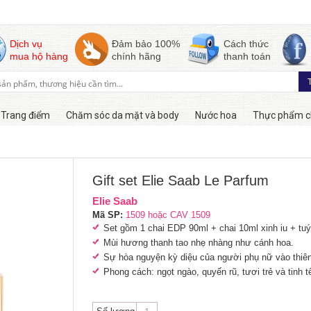
Dịch vụ
Đảm bảo 100%
Cách thức
mua hộ hàng
chính hãng
thanh toán
Trang điểm
Chăm sóc da mặt và body
Nước hoa
Thực phẩm c
Còn hàng
Gift set Elie Saab Le Parfum
Elie Saab
Mã SP:
1509 hoặc CAV 1509
Set gồm 1 chai EDP 90ml + chai 10ml xinh iu + tu
Mùi hương thanh tao nhẹ nhàng như cánh hoa.
Sự hòa nguyện kỳ diệu của người phụ nữ vào thiên
Phong cách:
ngọt ngào, quyến rũ, tươi trẻ và tinh t