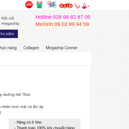
0
Hotline:028 66 82 87 05
Kết nối
megaship
MeXinh:09 02 89 94 59
hức năng
Collagen
Megaship Conner
ýp dưỡng thể 75ml.
 nhiên tươi mát và ấm áp.
ế.
- Hàng có ở kho
- Thanh toán 100% khi chuyển hàng