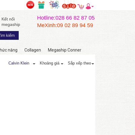
0
Hotline:028 66 82 87 05
Kết nối
megaship
MeXinh:09 02 89 94 59
hức năng
Collagen
Megaship Conner
Calvin Klein
Khoảng giá
Sắp xếp theo