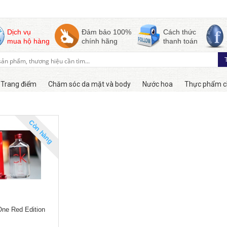
Dịch vụ
Đảm bảo 100%
Cách thức
mua hộ hàng
chính hãng
thanh toán
Trang điểm
Chăm sóc da mặt và body
Nước hoa
Thực phẩm c
Còn hàng
ne Red Edition