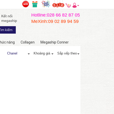
0
Hotline:028 66 82 87 05
Kết nối
megaship
MeXinh:09 02 89 94 59
hức năng
Collagen
Megaship Conner
Chanel
Khoảng giá
Sắp xếp theo