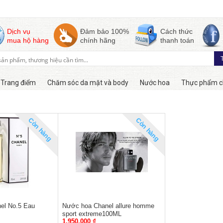
Dịch vụ
Đảm bảo 100%
Cách thức
mua hộ hàng
chính hãng
thanh toán
Trang điểm
Chăm sóc da mặt và body
Nước hoa
Thực phẩm c
Còn hàng
Còn hàng
el No.5 Eau
Nước hoa Chanel allure homme
sport extreme100ML
1,950,000 ₫