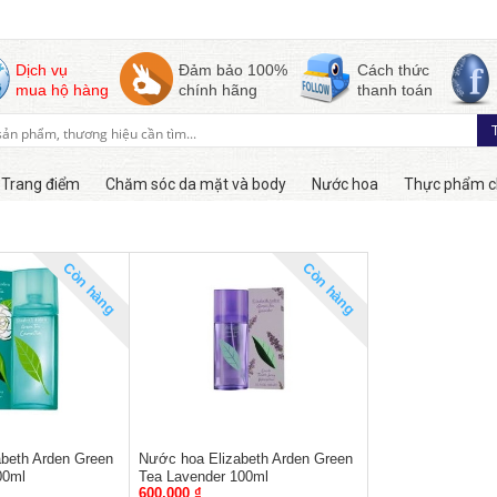
Dịch vụ
Đảm bảo 100%
Cách thức
mua hộ hàng
chính hãng
thanh toán
Trang điểm
Chăm sóc da mặt và body
Nước hoa
Thực phẩm c
Còn hàng
Còn hàng
beth Arden Green
Nước hoa Elizabeth Arden Green
00ml
Tea Lavender 100ml
600,000 ₫