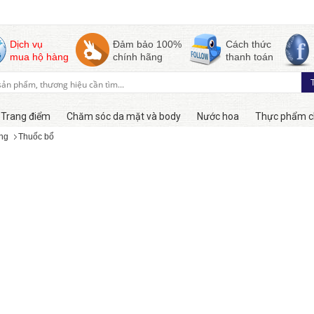
Dịch vụ
Đảm bảo 100%
Cách thức
mua hộ hàng
chính hãng
thanh toán
Trang điểm
Chăm sóc da mặt và body
Nước hoa
Thực phẩm c
ng
Thuốc bổ