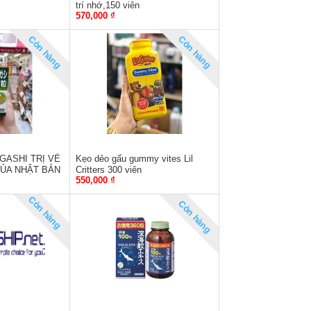
trí nhớ,150 viên
570,000 ₫
Còn hàng
Còn hàng
GASHI TRỊ VỀ
Kẹo dẻo gấu gummy vites Lil
CỦA NHẬT BẢN
Critters 300 viên
550,000 ₫
Còn hàng
Còn hàng