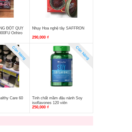
NG ĐỘT QUỴ
Nhụy Hoa nghệ tây SAFFRON
0FU Orihiro
290,000 ₫
Còn hàng
Còn hàng
althy Care 60
Tinh chất mầm đậu nành Soy
isoflavones 120 viên
250,000 ₫