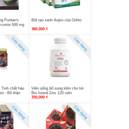
g Puritan's
Bột rau xanh Ạojiru của Orihio
urcumin 500 mg
380,000 ₫
Còn hàng
Còn hàng
i Tinh chất hàu
Viên uống bổ sung kẽm cho trẻ
iro - Bổ thận
Bio Island Zinc 120 viên
350,000 ₫
t Bản
Còn hàng
Còn hàng