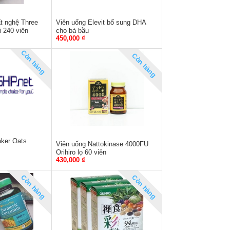
ất nghệ Three
Viên uống Elevit bổ sung DHA
 240 viên
cho bà bầu
450,000 ₫
Còn hàng
Còn hàng
ker Oats
Viên uống Nattokinase 4000FU
Orihiro lọ 60 viên
430,000 ₫
Còn hàng
Còn hàng