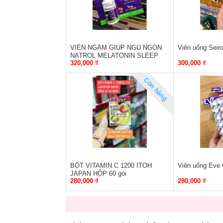
VIÊN NGẬM GIÚP NGỦ NGON
Viên uống Seir
NATROL MELATONIN SLEEP
320,000 ₫
300,000 ₫
5MG
Còn hàng
BỘT VITAMIN C 1200 ITOH
Viên uống Eve
JAPAN HỘP 60 gói
280,000 ₫
280,000 ₫