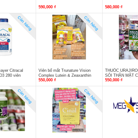
590,000 ₫
580,000 ₫
Còn hàng
Còn hàng
ayer Citracal
Viên bổ mắt Trunature Vision
THUỐC URAJIRO
D3 280 viên
Complex Lutein & Zeaxanthin
SỎI THẬN MẬT 
550,000 ₫
550,000 ₫
140 viên
Còn hàng
Còn hàng