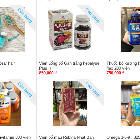
Còn hàng
Còn hàng
ear hair
Viên uống bổ Gan trắng hepalyse
Thuốc bổ xương k
Plus II
flex 200 viên
850,000 ₫
750,000 ₫
Còn hàng
Còn hàng
ivitamin 300 viên
Viên bổ máu Rubina Nhật Bản
Omega 3-6-9 , 325