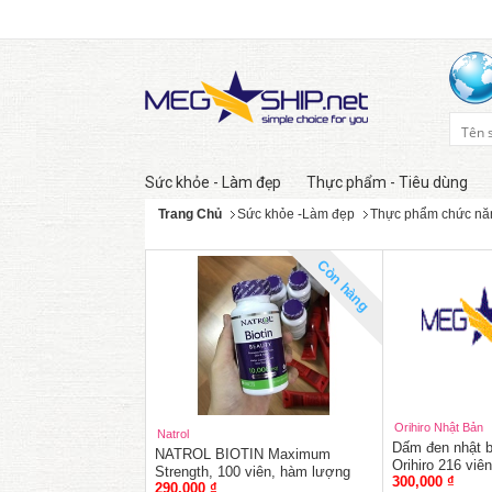
Sức khỏe - Làm đẹp
Thực phẩm - Tiêu dùng
Trang Chủ
Sức khỏe -Làm đẹp
Thực phẩm chức nă
Còn hàng
Orihiro Nhật Bản
Natrol
Dấm đen nhật b
NATROL BIOTIN Maximum
Orihiro 216 viên
Strength, 100 viên, hàm lượng
300,000 ₫
290,000 ₫
10.000mcg