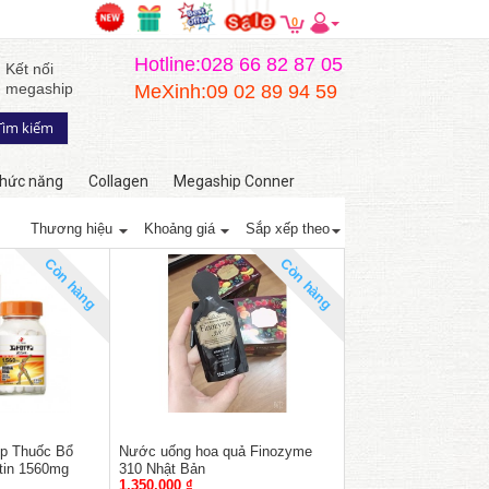
0
Hotline:028 66 82 87 05
Kết nối
megaship
MeXinh:09 02 89 94 59
hức năng
Collagen
Megaship Conner
Thương hiệu
Khoảng giá
Sắp xếp theo
Còn hàng
Còn hàng
ớp Thuốc Bổ
Nước uống hoa quả Finozyme
tin 1560mg
310 Nhật Bản
1,350,000 ₫
 Bản