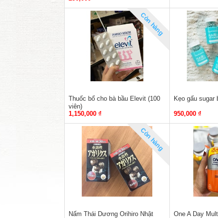
Còn hàng
Thuốc bổ cho bà bầu Elevit (100
Kẹo gấu sugar b
viên)
1,150,000 ₫
950,000 ₫
Còn hàng
Nấm Thái Dương Orihiro Nhật
One A Day Mult