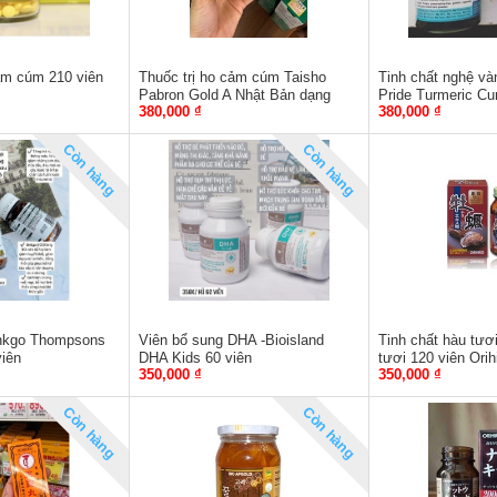
cảm cúm 210 viên
Thuốc trị ho cảm cúm Taisho
Tinh chất nghệ vàn
Pabron Gold A Nhật Bản dạng
Pride Turmeric C
380,000 ₫
380,000 ₫
bột
Còn hàng
Còn hàng
inkgo Thompsons
Viên bổ sung DHA -Bioisland
Tinh chất hàu tươ
viên
DHA Kids 60 viên
tươi 120 viên Orih
350,000 ₫
350,000 ₫
tráng dương - Nhậ
Còn hàng
Còn hàng