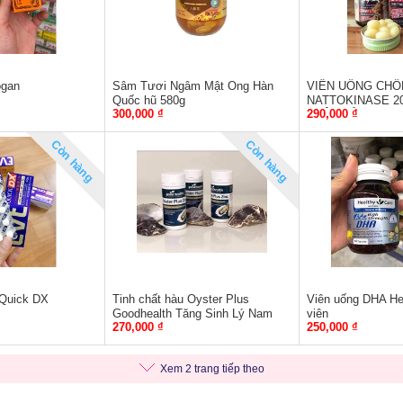
ogan
Sâm Tươi Ngâm Mật Ong Hàn
VIÊN UỐNG CHỐ
Quốc hũ 580g
NATTOKINASE 200
300,000 ₫
290,000 ₫
NHẬT BẢN
Còn hàng
Còn hàng
 Quick DX
Tinh chất hàu Oyster Plus
Viên uống DHA He
Goodhealth Tăng Sinh Lý Nam
viên
270,000 ₫
250,000 ₫
Giới - Hộp 60 Viên
Xem 2 trang tiếp theo