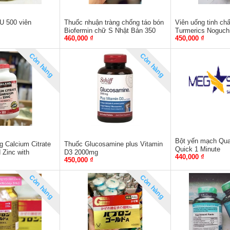
IU 500 viên
Thuốc nhuận tràng chống táo bón
Viên uống tinh ch
Biofermin chữ S Nhật Bản 350
Turmerics Noguchi
460,000 ₫
450,000 ₫
viên
Còn hàng
Còn hàng
Bột yến mạch Qua
 Calcium Citrate
Thuốc Glucosamine plus Vitamin
Quick 1 Minute
Zinc with
D3 2000mg
440,000 ₫
450,000 ₫
Còn hàng
Còn hàng