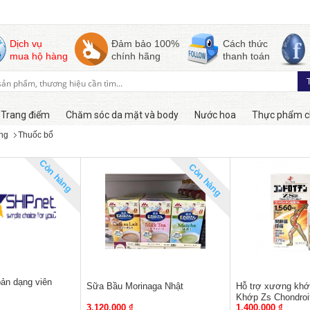
Dịch vụ
Đảm bảo 100%
Cách thức
mua hộ hàng
chính hãng
thanh toán
Trang điểm
Chăm sóc da mặt và body
Nước hoa
Thực phẩm c
ng
Thuốc bổ
Còn hàng
Còn hàng
ản dạng viên
Sữa Bầu Morinaga Nhật
Hỗ trợ xương kh
Khớp Zs Chondroi
3,120,000 ₫
1,400,000 ₫
270 viên của Nhật