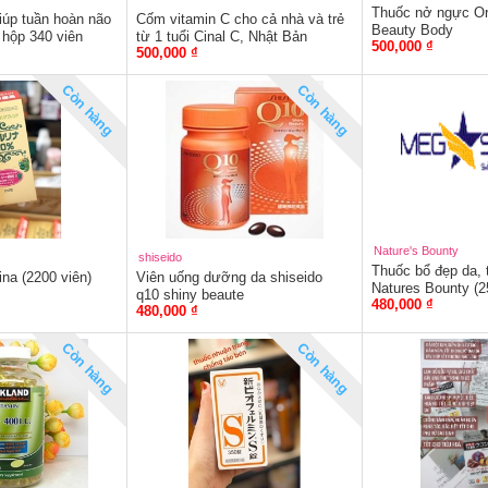
Thuốc nở ngực Ori
iúp tuần hoàn não
Cốm vitamin C cho cả nhà và trẻ
Beauty Body
 hộp 340 viên
từ 1 tuổi Cinal C, Nhật Bản
500,000 ₫
500,000 ₫
Còn hàng
Còn hàng
Nature's Bounty
shiseido
Thuốc bổ đẹp da,
ina (2200 viên)
Viên uống dưỡng da shiseido
Natures Bounty (2
q10 shiny beaute
480,000 ₫
480,000 ₫
Còn hàng
Còn hàng