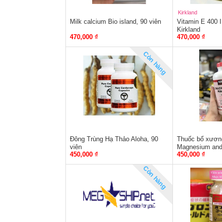
Kirkland
Milk calcium Bio island, 90 viên
Vitamin E 400 
Kirkland
470,000 ₫
470,000 ₫
Còn hàng
Đông Trùng Hạ Thảo Aloha, 90
Thuốc bổ xương
viên
Magnesium and 
450,000 ₫
450,000 ₫
Vitamin D3
Còn hàng