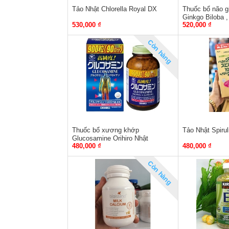
Tảo Nhật Chlorella Royal DX
Thuốc bổ não g
Ginkgo Biloba ,
530,000 ₫
520,000 ₫
mẫu mới
Còn hàng
Thuốc bổ xương khớp
Tảo Nhật Spirul
Glucosamine Orihiro Nhật
480,000 ₫
480,000 ₫
1500mg hộp 900 viên
Còn hàng