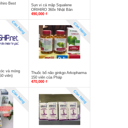
hiro Best
Sụn vi cá mập Squalene
ORIHIRO 360v Nhật Bản
490,000 ₫
Còn hàng
Còn hàng
 tóc và móng
Thuốc bổ não ginkgo Arkopharma
50 viên)
150 viên của Pháp
470,000 ₫
Còn hàng
Còn hàng