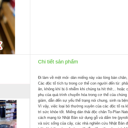
Chi tiết sản phẩm
Đi làm về mệt mỏi- dán miếng này vào lòng bàn châ
Các độc tố tích tụ trong cơ thể con người đến từ: ph
ăn, không khí bị ô nhiễm khi chúng ta hít thở,.. hoặ
phụ của quá trình chuyển hóa trong cơ thể của chúng 
giảm, dẫn đến sự yếu thể trạng nói chung, sinh ra bệnh
Vì vậy, việc loại bỏ
thường xuyên của các độc tố ra kh
trì sức khỏe tốt. Miếng dán thải độc chân To-Plan Na
cách mạng từ Nhật Bản sử dụng gỗ và dấm tre (pyroli
và sức sống của cây, các nhà nghiên cứu Nhật Bản đã