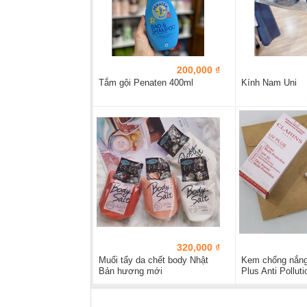
200,000 ₫
Tắm gội Penaten 400ml
Kính Nam Uni
320,000 ₫
Muối tẩy da chết body Nhật
Kem chống nắng
Bản hương mới
Plus Anti Pollut
30ml