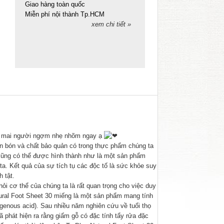
Giao hàng toàn quốc
Miễn phí nội thành Tp.HCM
xem chi tiết »
n, mai người ngợm nhẹ nhõm ngay ạ
ân bón và chất bảo quản có trong thực phẩm chúng ta
c cũng có thể được hình thành như là một sản phẩm
ta. Kết quả của sự tích tụ các độc tố là sức khỏe suy
 tật.
ỏi cơ thể của chúng ta là rất quan trọng cho việc duy
tural Foot Sheet 30 miếng là một sản phẩm mang tính
genous acid). Sau nhiều năm nghiên cứu về tuổi thọ
 phát hiện ra rằng giấm gỗ có đặc tính tẩy rửa đặc