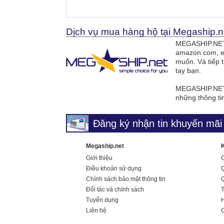
Dịch vụ mua hàng hộ tại Megaship.n
MEGASHIP.NET 
amazon.com, e
muốn. Và tiếp 
tay bạn.
MEGASHIP.NET 
những thông ti
Đăng ký nhận tin khuyến mãi 
Megaship.net
Giới thiệu
Điều khoản sử dụng
Q
Chính sách bảo mật thông tin
Q
Đối tác và chính sách
Tuyển dụng
H
Liên hệ