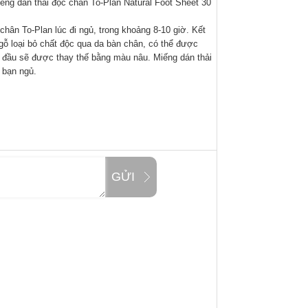
ếng dán thải độc chân To-Plan Natural Foot Sheet 30
chân To-Plan lúc đi ngủ, trong khoảng 8-10 giờ. Kết
gỗ loại bỏ chất độc qua da bàn chân, có thể được
 đầu sẽ được thay thế bằng màu nâu. Miếng dán thải
 bạn ngủ.
GỬI