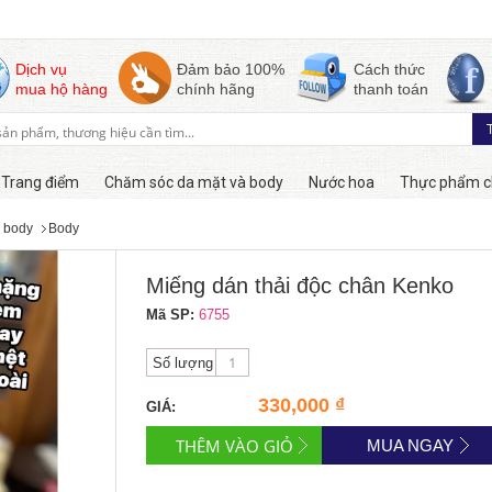
Dịch vụ
Đảm bảo 100%
Cách thức
mua hộ hàng
chính hãng
thanh toán
Trang điểm
Chăm sóc da mặt và body
Nước hoa
Thực phẩm c
 body
Body
Hàng online
Miếng dán thải độc chân Kenko
Mã SP:
6755
Số lượng
330,000 ₫
GIÁ:
MUA NGAY