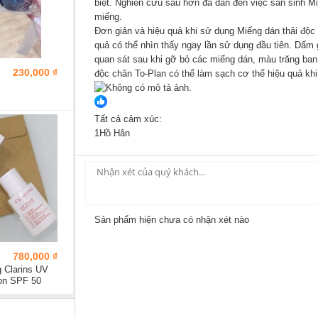
biệt. Nghiên cứu sâu hơn đã dẫn đến việc sản sinh Mi
miếng.
Đơn giản và hiệu quả khi sử dụng Miếng dán thải độc 
quả có thể nhìn thấy ngay lần sử dụng đầu tiên. Dấm 
quan sát sau khi gỡ bỏ các miếng dán, màu trăng ban
230,000 ₫
độc chân To-Plan có thể làm sạch cơ thể hiệu quả khi
Tất cả cảm xúc:
1
Hồ Hân
Sản phẩm hiện chưa có nhận xét nào
780,000 ₫
 Clarins UV
ion SPF 50