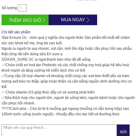
Số lượng
MUA NGAY
Chi tiết sản phẩm
Sữa
Ensure Úc - món quà ý nghĩa cho người thân Sản phẩm tốt nhất để chăm
sóc sức khoẻ bố mẹ, ông bà cao tuổi
Ngoài ra người bị suy nhược, sút cân, mới ốm dậy hoặc cần phục hồi sau phẫu
thật cũng rất nên dùng sữa En sure ạ
SỮA EN_SURE ÚC vị ngọt thanh béo nhẹ rất dễ uống
✅
Chứa chất xơ hoà tan Prebiotic và các chất chống oxy hoá giúp hệ tiêu hoá
khoẻ mạnh và tăng cường hệ miễn dịch cho cơ thể
✅
Cung cấp 28 loại vitamin và khoáng chất cùng các axit béo thiết yếu và hàm
lượng axít béo no thấp, giúp hoàn thiện và cân bằng nguồn dinh dưỡng cho cơ
thể
✅
Chứa vitamin D3 giúp thúc đẩy cơ và xương phát triển
✅
Sữa thích hợp cho người lớn, người ăn uống kém, người bệnh hoặc cho người
cần phục hồi nhanh.
????
Cách pha: - Cho từ từ 6 muỗng gạt ngang (muỗng có sẵn trong hộp) vào
195ml nước uống (nước nguội) - Khuấy đều cho tan hết và thưởng thức.
GỬI