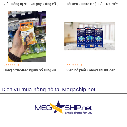
Viên uống trị đau vai gáy ,cứng cổ ,tê chân tay KUREMA...
Tỏi đen Orihiro Nhật Bản 180 viên
355,000 ₫
650,000 ₫
Hàng order-Kẹo ngậm bổ sung đa vitamin và canxi cho trẻ...
Viên bổ phổi Kobayashi 80 viên
Dịch vụ mua hàng hộ tại Megaship.net