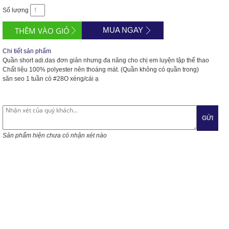
Số lượng
MUA NGAY
Chi tiết sản phẩm
Quần short adi.das đơn giản nhưng đa năng cho chị em luyện tập thể thao
Chất liệu 100% polyester nên thoáng mát. (Quần không có quần trong)
săn seo 1 tuần có
#28O
xéng/cái ạ
GỬI
Sản phẩm hiện chưa có nhận xét nào