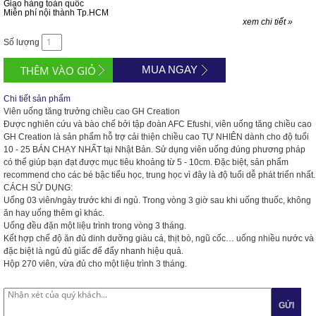
Giao hàng toàn quốc
Miễn phí nội thành Tp.HCM
xem chi tiết »
Số lượng
MUA NGAY
Chi tiết sản phẩm
Viên uống tăng trưởng chiều cao GH Creation
Được nghiên cứu và bào chế bởi tập đoàn AFC Efushi, viên uống tăng chiều cao
GH Creation là sản phẩm hỗ trợ cải thiện chiều cao TỰ NHIÊN dành cho độ tuổi
10 - 25 BÁN CHẠY NHẤT tại Nhật Bản. Sử dụng viên uống đúng phương pháp
có thể giúp bạn đạt được mục tiêu khoảng từ 5 - 10cm. Đặc biệt, sản phẩm
recommend cho các bé bậc tiểu học, trung học vì đây là độ tuổi dễ phát triển nhất.
CÁCH SỬ DỤNG:
Uống 03 viên/ngày trước khi đi ngủ. Trong vòng 3 giờ sau khi uống thuốc, không
ăn hay uống thêm gì khác.
Uống đều đặn một liệu trình trong vòng 3 tháng.
Kết hợp chế độ ăn đủ dinh dưỡng giàu cá, thịt bò, ngũ cốc… uống nhiều nước và
đặc biệt là ngủ đủ giấc để đẩy nhanh hiệu quả.
Hộp 270 viên, vừa đủ cho một liệu trình 3 tháng.
GỬI