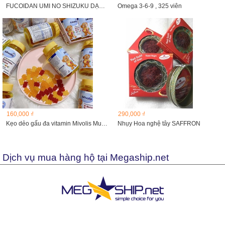
FUCOIDAN UMI NO SHIZUKU DẠNG NƯỚC CAO CẤP NỘI ĐỊA NHẬT...
Omega 3-6-9 , 325 viên
160,000 ₫
290,000 ₫
Kẹo dẻo gấu đa vitamin Mivolis Multivitamin Barchen, Đức...
Nhụy Hoa nghệ tây SAFFRON
Dịch vụ mua hàng hộ tại Megaship.net