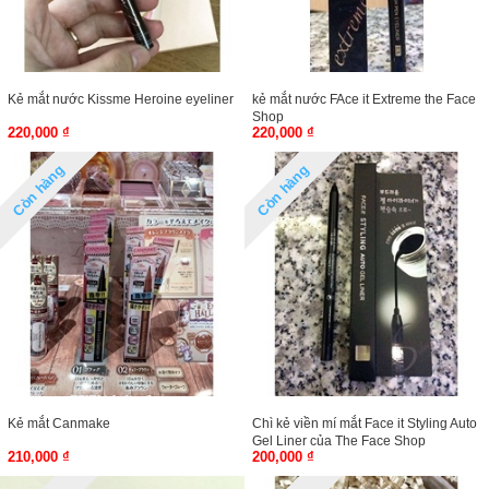
Kẻ mắt nước Kissme Heroine eyeliner
kẻ mắt nước FAce it Extreme the Face
Shop
220,000 ₫
220,000 ₫
Còn hàng
Còn hàng
Kẻ mắt Canmake
Chì kẻ viền mí mắt Face it Styling Auto
Gel Liner của The Face Shop
210,000 ₫
200,000 ₫