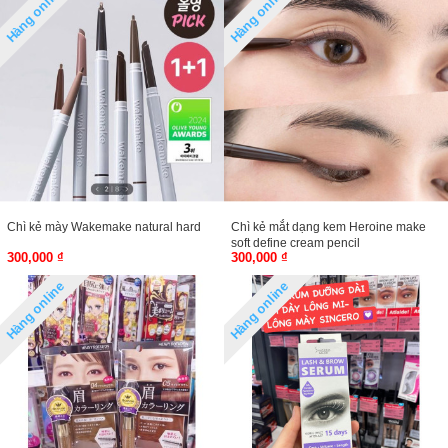
Hàng online
Hàng online
Chì kẻ mày Wakemake natural hard
Chì kẻ mắt dạng kem Heroine make
soft define cream pencil
300,000 ₫
300,000 ₫
Hàng online
Hàng online