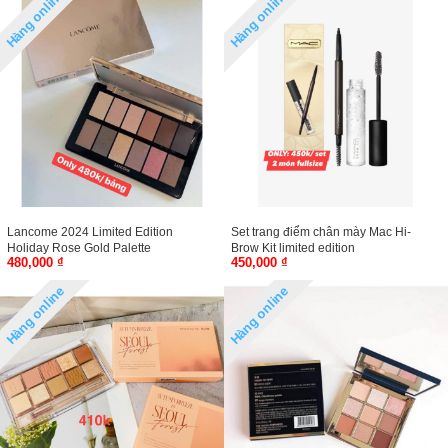
Hàng online
Hàng online
Lancome 2024 Limited Edition
Set trang điểm chân mày Mac Hi-
Holiday Rose Gold Palette
Brow Kit limited edition
480,000 ₫
450,000 ₫
Eyeshadow
Hàng online
Hàng online