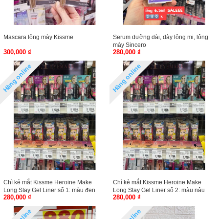
Mascara lông mày Kissme
Serum dưỡng dài, dày lông mi, lông
mày Sincero
300,000 ₫
280,000 ₫
Hàng online
Hàng online
Chì kẻ mắt Kissme Heroine Make
Chì kẻ mắt Kissme Heroine Make
Long Stay Gel Liner số 1: màu đen
Long Stay Gel Liner số 2: màu nâu
280,000 ₫
280,000 ₫
đen