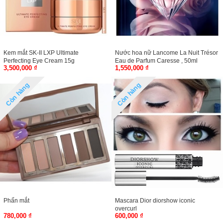
Kem mắt SK-II LXP Ultimate
Nước hoa nữ Lancome La Nuit Trésor
Perfecting Eye Cream 15g
Eau de Parfum Caresse , 50ml
3,500,000 ₫
1,550,000 ₫
Còn hàng
Còn hàng
Phấn mắt
Mascara Dior diorshow iconic
overcurl
780,000 ₫
600,000 ₫