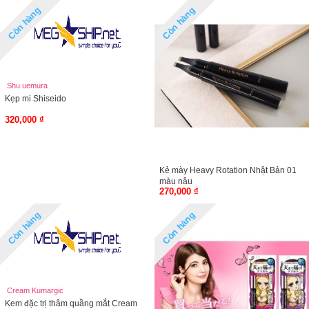
Còn hàng
Còn hàng
Shu uemura
Kẹp mi Shiseido
320,000 ₫
Kẻ mày Heavy Rotation Nhật Bản 01
màu nâu
270,000 ₫
Còn hàng
Còn hàng
Cream Kumargic
Kem đặc trị thâm quầng mắt Cream