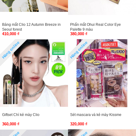
Bảng mắt Clio 12 Autumn Breeze in
Phấn mắt Ohui Real Color Eye
Seoul forest
Palette 9 màu
410,000 ₫
380,000 ₫
Hàng online
Hàng online
Giftset Chì kẻ mày Clio
Sét mascara và kẻ mày Kissme
360,000 ₫
320,000 ₫