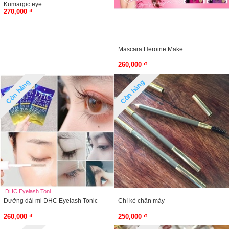
Kumargic eye
270,000 ₫
Mascara Heroine Make
260,000 ₫
Còn hàng
Còn hàng
DHC Eyelash Toni
Dưỡng dài mi DHC Eyelash Tonic
Chì kẻ chân mày
260,000 ₫
250,000 ₫