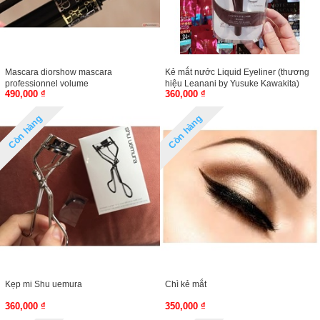
Mascara diorshow mascara
Kẻ mắt nước Liquid Eyeliner (thương
professionnel volume
hiệu Leanani by Yusuke Kawakita)
490,000 ₫
360,000 ₫
Còn hàng
Còn hàng
Kẹp mi Shu uemura
Chì kẻ mắt
360,000 ₫
350,000 ₫