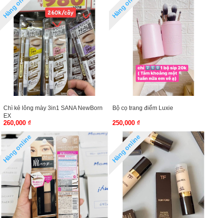
Hàng online
Hàng online
Chì kẻ lông mày 3in1 SANA NewBorn
Bộ cọ trang điểm Luxie
EX
260,000 ₫
250,000 ₫
Hàng online
Hàng online