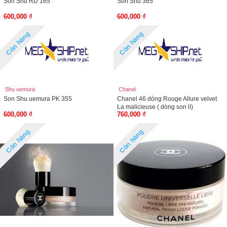
Son Shu RD 165
Son Shu 365
600,000 ₫
600,000 ₫
Còn hàng
Còn hàng
Shu uemura
Chanel
Son Shu uemura PK 355
Chanel 46 dòng Rouge Allure velvet
La malicieuse ( dòng son lì)
600,000 ₫
760,000 ₫
Còn hàng
Còn hàng