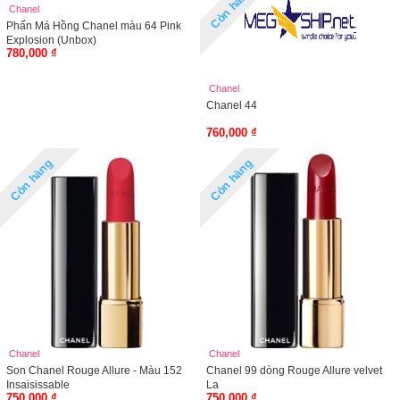
Còn hàng
Chanel
Phấn Má Hồng Chanel màu 64 Pink
Explosion (Unbox)
780,000 ₫
Chanel
Chanel 44
760,000 ₫
Còn hàng
Còn hàng
Chanel
Chanel
Son Chanel Rouge Allure - Màu 152
Chanel 99 dòng Rouge Allure velvet
Insaisissable
La
750,000 ₫
750,000 ₫