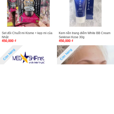
Set đôi Chuốt mi Kisme + kẹp mi của
Kem nền trang điểm White BB Cream
Nhật
Sekkisei Kose 30g
450,000 ₫
450,000 ₫
Còn hàng
Còn hàng
Mac (Canada)
M.A.C Matte Lipstick, Ruby Woo
450,000 ₫
Glossier Cloud Paint hồng đào