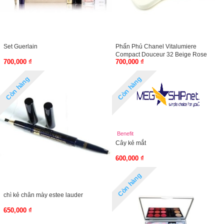
Set Guerlain
Phấn Phủ Chanel Vitalumiere
Compact Douceur 32 Beige Rose
700,000 ₫
700,000 ₫
(unbox)
Còn hàng
Còn hàng
Benefit
Cây kẻ mắt
600,000 ₫
Còn hàng
chì kẻ chân mày estee lauder
650,000 ₫