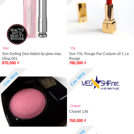
Dior
YSL
Son Dưỡng Dior Addict lip glow màu
Son YSL Rouge Pur Couture số 1 Le
hồng 001
Rouge
870,000 ₫
780,000 ₫
Còn hàng
Còn hàng
Chanel
Chanel 136
760,000 ₫