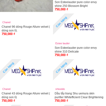
Son Esteelauder pure color envy
shine 250 Blossom Bright
750,000 ₫
Còn hàng
Chanel
Chanel 96 dòng Rouge Allure velvet (
dòng son lì).
750,000 ₫
Estee lauder
Son Esteelauder pure color envy
shine 310 Delicate
750,000 ₫
Còn hàng
Còn hàng
Chanel
shiseido
Chanel 43 dòng Rouge Allure velvet (
Dầu tẩy trang Shu uemura skin
dòng son lì)
purifier Whitefficient Clear Brightening
750,000 ₫
750,000 ₫
Gentle Cleansing Oil