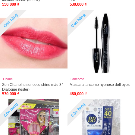
incandescente (unbox)
507
550,000 ₫
530,000 ₫
Còn hàng
Còn hàng
Chanel
Lancome
Son Chanel tester coco shine màu 84
Mascara lancome hypnose doll eyes
Dialogue (tester)
530,000 ₫
480,000 ₫
Còn hàng
Còn hàng