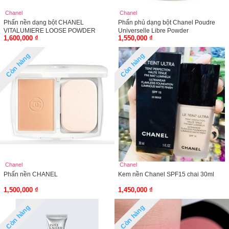
Chanel
Chanel
Phấn nền dạng bột CHANEL
Phấn phủ dạng bột Chanel Poudre
VITALUMIERE LOOSE POWDER
Universelle Libre Powder
1,600,000 ₫
1,550,000 ₫
FOUNDATION WITH MINI KABUKI
BRUSH ,10g
Còn hàng
Còn hàng
Chanel
Chanel
Phấn nền CHANEL
Kem nền Chanel SPF15 chai 30ml
1,500,000 ₫
1,450,000 ₫
Còn hàng
Còn hàng