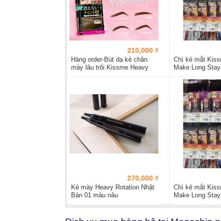
210,000 ₫
Hàng order-Bút dạ kẻ chân
Chì kẻ mắt Kiss
mày lâu trôi Kissme Heavy
Make Long Stay 
Rotation
1:...
270,000 ₫
Kẻ mày Heavy Rotation Nhật
Chì kẻ mắt Kiss
Bản 01 màu nâu
Make Long Stay 
2:...