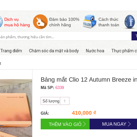
Dịch vụ
Đảm bảo 100%
Cách thức
mua hộ hàng
chính hãng
thanh toán
Trang điểm
Chăm sóc da mặt và body
Nước hoa
Thực phẩm c
t
Hàng online
Bảng mắt Clio 12 Autumn Breeze in
Mã SP:
6339
Số lượng
410,000 ₫
GIÁ:
MUA NGAY