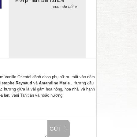
Miễn phí nội thành Tp.HCM
xem chi tiết »
m Vanilla Oriental dành chop phụ nữ
ra mắt vào năm
istophe Raynaud
và
Amandine Marie
. Hương đầu
ác hương giữa là vải gấm hoa hồng, hoa nhài và hạnh
a lan, vani Tahitian và hoắc hương.
GỬI