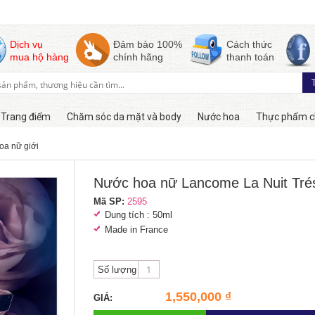
Dịch vụ
Đảm bảo 100%
Cách thức
mua hộ hàng
chính hãng
thanh toán
Trang điểm
Chăm sóc da mặt và body
Nước hoa
Thực phẩm c
oa nữ giới
Còn hàng
Nước hoa nữ Lancome La Nuit Trés
Mã SP:
2595
Dung tích : 50ml
Made in France
Số lượng
1,550,000 ₫
GIÁ: