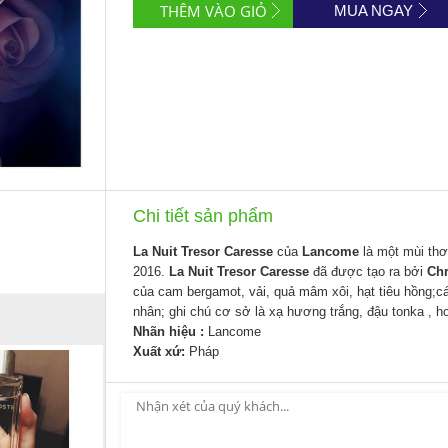
MUA NGAY
Chi tiết sản phẩm
La Nuit Tresor Caresse
của
Lancome
là một mùi thơ
2016.
La Nuit Tresor Caresse
đã được tạo ra bởi
Chr
của cam bergamot, vải, quả mâm xôi, hạt tiêu hồng;c
nhân; ghi chú cơ sở là xạ hương trắng, đậu tonka , ho
Nhãn hiệu :
Lancome
Xuất xứ:
Pháp