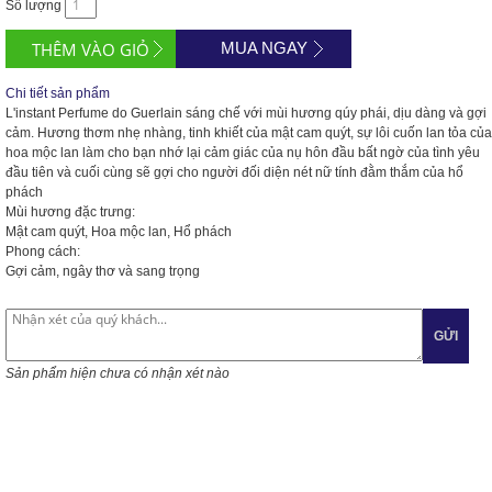
Số lượng
MUA NGAY
Chi tiết sản phẩm
L'instant Perfume
do Guerlain sáng chế với mùi hương qúy phái, dịu dàng và gợi
cảm. Hương thơm nhẹ nhàng, tinh khiết của mật cam quýt, sự lôi cuốn lan tỏa của
hoa mộc lan làm cho bạn nhớ lại cảm giác của nụ hôn đầu bất ngờ của tình yêu
đầu tiên và cuối cùng sẽ gợi cho người đối diện nét nữ tính đằm thắm của hổ
phách
Mùi hương đặc trưng:
Mật cam quýt, Hoa mộc lan, Hổ phách
Phong cách:
Gợi cảm, ngây thơ và sang trọng
GỬI
Sản phẩm hiện chưa có nhận xét nào