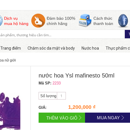
Dịch vụ
Đảm bảo 100%
Cách thức
mua hộ hàng
chính hãng
thanh toán
Trang điểm
Chăm sóc da mặt và body
Nước hoa
Thực phẩm c
oa nữ giới
Còn hàng
nước hoa Ysl mafinesto 50ml
Mã SP:
2233
Số lượng
1,200,000 ₫
GIÁ:
MUA NGAY