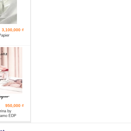
3,100,000 ₫
Papier
950,000 ₫
rina by
agamo EDP