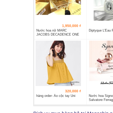
1,950,000 ₫
Nước hoa nữ MARC
Diptyque L'Eau 
JACOBS DECADENCE ONE
EIGHT K EDITION EAU...
320,000 ₫
hàng order- Áo cộc tay Uni
Nước hoa Signo
Salvatore Ferr
tester...