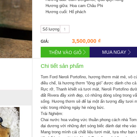
Hương giữa: Hoa cam Châu Phi
Hương cuối: Hổ phách
Số lượng
3,500,000 ₫
GIÁ:
MUA NGAY
Chi tiết sản phẩm
Tom Ford Neroli Portofino
, hương thơm mát mẻ, vô cù
điều chế, là hương thơm “lộng gió” được dành cho c
Rực rỡ, Thanh khiết và tươi mát,
Neroli Portofino
dườn
đất Rivera đầy xinh đẹp, có những dòng sông trong vắ
sống. Hương thơm sẽ để lại một ấn tượng đầy tươi mát
việc trong những ngày hè nóng bức.
Trải Nghiệm:
Chai nước hoa vuông vức thuần phong cách nhà Tom 
đại dương với những đợt sóng biếc đánh dạt nhẹ vào
Mang trong mình cái chất liệu tươi mát, tựa như bạ