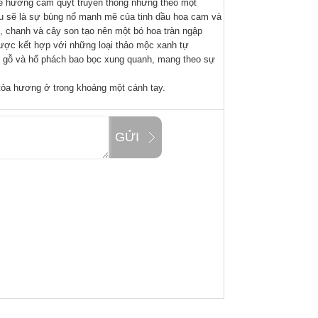
 hương cam quýt truyền thống nhưng theo một
u sẽ là sự bùng nổ mạnh mẽ của tinh dầu hoa cam và
 chanh và cây son tạo nên một bó hoa tràn ngập
ược kết hợp với những loại thảo mộc xanh tự
g gỗ và hổ phách bao bọc xung quanh, mang theo sự
tỏa hương ở trong khoảng một cánh tay.
GỬI