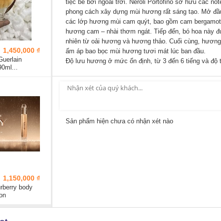
tiệc bể bơi ngoài trời.
Neroli Portofino
sở hữu các note
phong cách xây dựng mùi hương rất sáng tạo. Mở đầ
các lớp hương mùi cam quýt, bao gồm cam bergamot,
hương cam – nhài thơm ngát. Tiếp đến, bó hoa này đ
nhiên từ oải hương và hương thảo. Cuối cùng, hươn
1,450,000 ₫
ấm áp bao bọc mùi hương tươi mát lúc ban đầu.
uerlain
Độ lưu hương ở mức ổn định, từ 3 đến 6 tiếng và độ 
90ml...
Sản phẩm hiện chưa có nhận xét nào
1,150,000 ₫
rberry body
ion