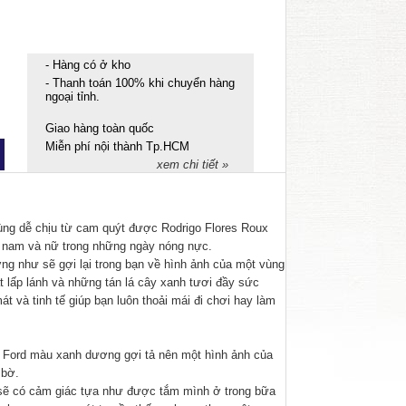
- Hàng có ở kho
- Thanh toán 100% khi chuyển hàng
ngoại tỉnh.
Giao hàng toàn quốc
Miễn phí nội thành Tp.HCM
xem chi tiết »
ng dễ chịu từ cam quýt được Rodrigo Flores Roux
ả nam và nữ trong những ngày nóng nực.
g như sẽ gợi lại trong bạn về hình ảnh của một vùng
t lấp lánh và những tán lá cây xanh tươi đầy sức
 và tinh tế giúp bạn luôn thoải mái đi chơi hay làm
Ford màu xanh dương gợi tả nên một hình ảnh của
 bờ.
n sẽ có cảm giác tựa như được tắm mình ở trong bữa