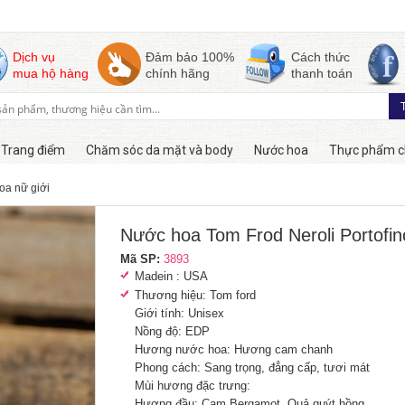
Dịch vụ
Đảm bảo 100%
Cách thức
mua hộ hàng
chính hãng
thanh toán
Trang điểm
Chăm sóc da mặt và body
Nước hoa
Thực phẩm c
oa nữ giới
Còn hàng
Nước hoa Tom Frod Neroli Portofin
Mã SP:
3893
Madein : USA
Thương hiệu: Tom ford
Giới tính: Unisex
Nồng độ: EDP
Hương nước hoa: Hương cam chanh
Phong cách: Sang trọng, đẳng cấp, tươi mát
Mùi hương đặc trưng:
Hương đầu: Cam Bergamot, Quả quýt hồng