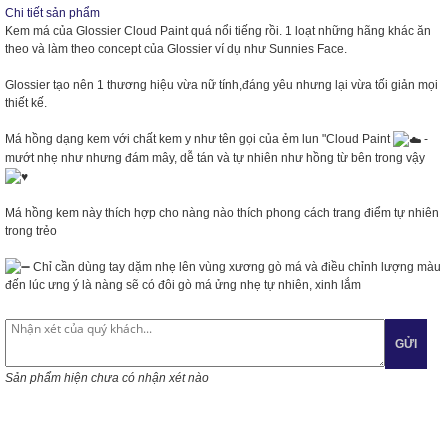
Chi tiết sản phẩm
Kem má của Glossier Cloud Paint quá nổi tiếng rồi. 1 loạt những hãng khác ăn
theo và làm theo concept của Glossier ví dụ như Sunnies Face.
Glossier tạo nên 1 thương hiệu vừa nữ tính,đáng yêu nhưng lại vừa tối giản mọi
thiết kế.
Má hồng dạng kem với chất kem y như tên gọi của ẻm lun "Cloud Paint
-
mướt nhẹ như nhưng đám mây, dễ tán và tự nhiên như hồng từ bên trong vậy
Má hồng kem này thích hợp cho nàng nào thích phong cách trang điểm tự nhiên
trong trẻo
Chỉ cần dùng tay dặm nhẹ lên vùng xương gò má và điều chỉnh lượng màu
đến lúc ưng ý là nàng sẽ có đôi gò má ửng nhẹ tự nhiên, xinh lắm
GỬI
Sản phẩm hiện chưa có nhận xét nào