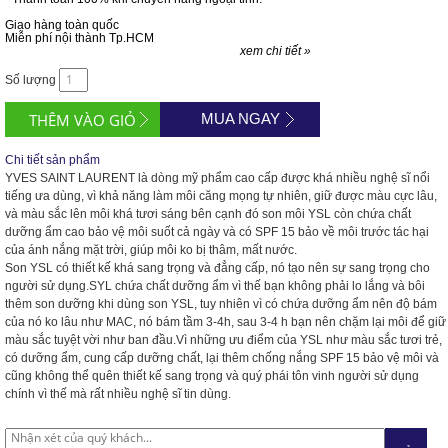
Giao hàng toàn quốc
Miễn phí nội thành Tp.HCM
xem chi tiết »
Số lượng
MUA NGAY
Chi tiết sản phẩm
YVES SAINT LAURENT là dòng mỹ phẩm cao cấp được khá nhiều nghệ sĩ nổi
tiếng ưa dùng, vì khả năng làm môi căng mọng tự nhiên, giữ được màu cực lâu,
và màu sắc lên môi khá tươi sáng bên cạnh đó
son môi YSL
còn chứa chất
dưỡng ẩm cao bảo vệ môi suốt cả ngày và có SPF 15 bảo về môi trước tác hại
của ánh nắng mặt trời, giúp môi ko bị thâm, mất nước.
Son YSL có thiết kế khá sang trọng và đẳng cấp, nó tạo nên sự sang trọng cho
người sử dụng.SYL chứa chất dưỡng ẩm vì thế bạn không phải lo lắng và bôi
thêm son dưỡng khi dùng son YSL, tuy nhiên vì có chứa dưỡng ẩm nên độ bám
của nó ko lâu như MAC, nó bám tầm 3-4h, sau 3-4 h bạn nên chặm lại môi để giữ
màu sắc tuyệt vời như ban đầu.Vì những ưu điểm của YSL như màu sắc tươi trẻ,
có dưỡng ẩm, cung cấp dưỡng chất, lại thêm chống nắng SPF 15 bảo vệ môi và
cũng không thể quên thiết kế sang trọng và quý phái tôn vinh người sử dụng
chính vì thế mà rất nhiều nghệ sĩ tin dùng.