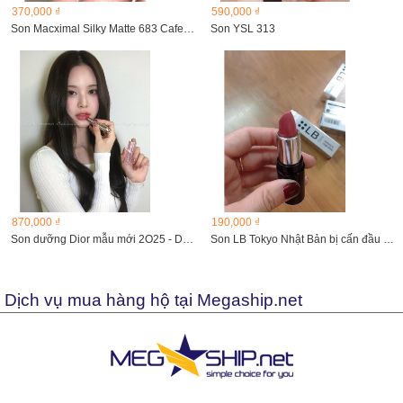
370,000 ₫
590,000 ₫
Son Macximal Silky Matte 683 CafeMocha
Son YSL 313
870,000 ₫
190,000 ₫
Son dưỡng Dior mẫu mới 2O25 - Dior Addict Lip Glow màu 074
Son LB Tokyo Nhật Bản bị cấn đầu son
Dịch vụ mua hàng hộ tại Megaship.net