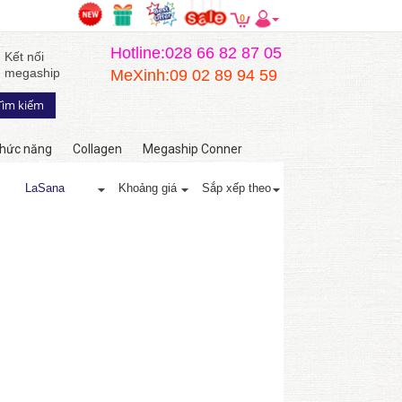
0
Hotline:028 66 82 87 05
Kết nối
megaship
MeXinh:09 02 89 94 59
hức năng
Collagen
Megaship Conner
LaSana
Khoảng giá
Sắp xếp theo