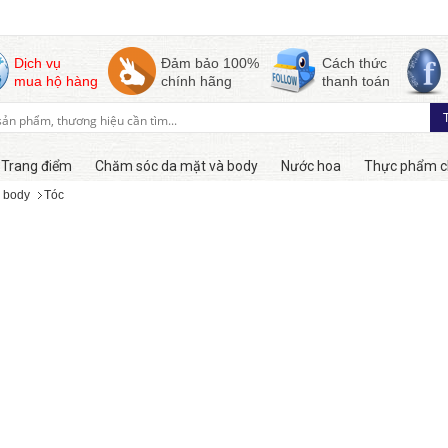
Dịch vụ
Đảm bảo 100%
Cách thức
mua hộ hàng
chính hãng
thanh toán
Trang điểm
Chăm sóc da mặt và body
Nước hoa
Thực phẩm c
 body
Tóc