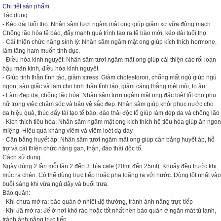
Chi tiết sản phẩm
Tác dụng:
- Kéo dài tuổi thọ: Nhân sâm tươi ngâm mật ong giúp giảm xơ vữa động mạch.
Chống lão hóa tế bào, đẩy mạnh quá trình tạo ra tế bào mới, kéo dài tuổi thọ.
- Cải thiện chức năng sinh lý: Nhân sâm ngâm mật ong giúp kích thích hormone,
làm tăng ham muốn tình dục.
- Điều hòa kinh nguyệt: Nhân sâm tươi ngâm mật ong giúp cải thiện các rối loạn
hậu mãn kinh, điều hòa kinh nguyệt.
- Giúp tinh thần tỉnh táo, giảm stress: Giảm cholestoron, chống mất ngủ giúp ngủ
ngon, sâu giấc và làm cho tinh thần tỉnh táo, giảm căng thẳng mệt mỏi, lo âu.
- Làm đẹp da, chống lão hóa: Nhân sâm tươi ngâm mật ong đặc biệt tốt cho phụ
nữ trong việc chăm sóc và bảo vệ sắc đẹp. Nhân sâm giúp khôi phục nước cho
da hiệu quả, thúc đẩy tái tạo tế bào, đào thải độc tố giúp làm đẹp da và chống lão
- Kích thích tiêu hóa: Nhân sâm ngâm mật ong kích thích hệ tiêu hóa giúp ăn ngon
miệng. Hiệu quả kháng viêm và viêm loét dạ dày.
- Cân bằng huyết áp: Nhân sâm tươi ngâm mật ong giúp cân bằng huyết áp, hỗ
trợ và cải thiện chức năng gan, thận, đào thải độc tố.
Cách sử dụng:
Ngày dùng 2 lần mỗi lần 2 đến 3 thìa cafe (20ml đến 25ml). Khuấy đều trước khi
múc ra chén. Có thể dùng trực tiếp hoặc pha loãng ra với nước. Dùng tốt nhất vào
buổi sáng khi vừa ngủ dậy và buổi trưa.
Bảo quản:
- Khi chưa mở ra: bảo quản ở nhiệt độ thường, tránh ánh nắng trực tiếp
- Khi đã mở ra: để ở nơi khô ráo hoặc tốt nhất nên bảo quản ở ngăn mát tủ lạnh,
tránh ánh nắng trực tiếp