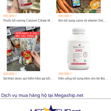
450,000 ₫
490,000 ₫
Thuốc bổ xương Calcium Citrate Magnesium and Zinc with...
Siro bổ sung canxi và vitamin SALUS Kindervital Đức chai...
320,000 ₫
350,000 ₫
Set thảo dược quí hiếm hầm gà bồi bổ sức khoẻ
Viên uống bổ sung kẽm cho trẻ Bio Island Zinc 120 viên
Dịch vụ mua hàng hộ tại Megaship.net